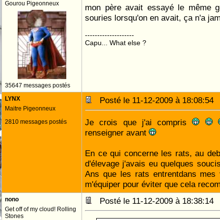
Gourou Pigeonneux
mon père avait essayé le même ge
souries lorsqu'on en avait, ça n'a j
--------------------
Capu... What else ?
35647 messages postés
LYNX
Posté le 11-12-2009 à 18:08:5
Maitre Pigeonneux
Je crois que j'ai compris
2810 messages postés
renseigner avant
En ce qui concerne les rats, au deb
d'élevage j'avais eu quelques souc
Ans que les rats entrentdans mes v
m'équiper pour éviter que cela re
nono
Posté le 11-12-2009 à 18:38:1
Get off of my cloud! Rolling
Stones