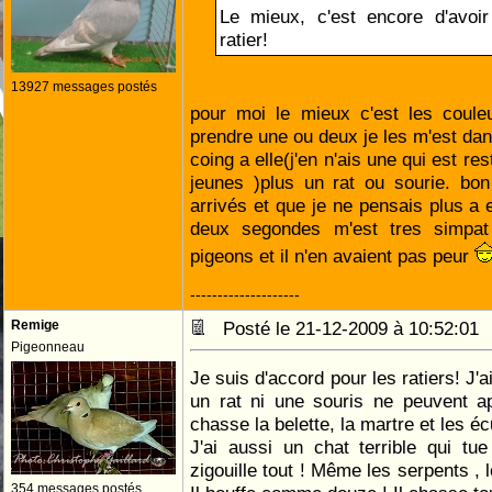
Le mieux, c'est encore d'avoir
ratier!
13927 messages postés
pour moi le mieux c'est les coule
prendre une ou deux je les m'est dan
coing a elle(j'en n'ais une qui est r
jeunes )plus un rat ou sourie. bo
arrivés et que je ne pensais plus a 
deux segondes m'est tres simpat
pigeons et il n'en avaient pas peur
--------------------
Remige
Posté le 21-12-2009 à 10:52:0
Pigeonneau
Je suis d'accord pour les ratiers! J'a
un rat ni une souris ne peuvent ap
chasse la belette, la martre et les éc
J'ai aussi un chat terrible qui tu
zigouille tout ! Même les serpents , 
354 messages postés