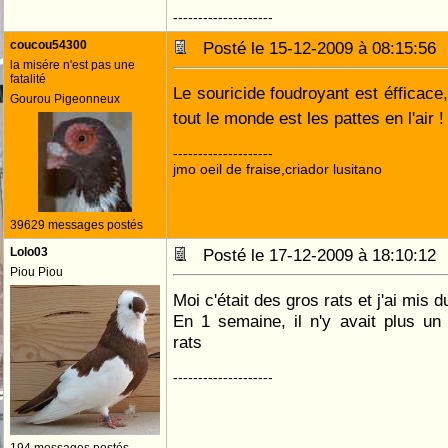
--------------------
coucou54300
Posté le 15-12-2009 à 08:15:5
la misére n'est pas une
fatalité
Le souricide foudroyant est éfficace,
Gourou Pigeonneux
tout le monde est les pattes en l'air 
--------------------
jmo oeil de fraise,criador lusitano
39629 messages postés
Lolo03
Posté le 17-12-2009 à 18:10:1
Piou Piou
Moi c'était des gros rats et j'ai mis 
En 1 semaine, il n'y avait plus un chat
rats
--------------------