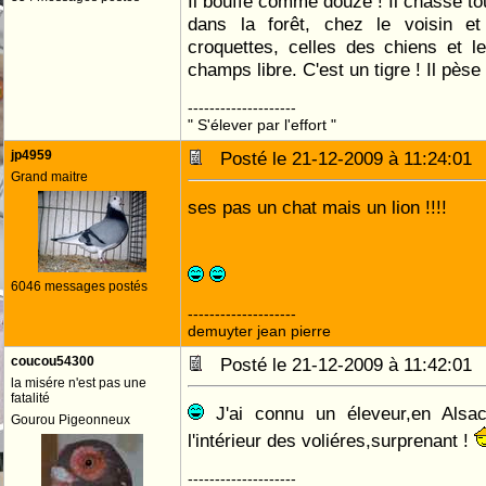
Il bouffe comme douze ! Il chasse to
dans la forêt, chez le voisin e
croquettes, celles des chiens et l
champs libre. C'est un tigre ! Il pèse
--------------------
" S'élever par l'effort "
jp4959
Posté le 21-12-2009 à 11:24:0
Grand maitre
ses pas un chat mais un lion !!!!
6046 messages postés
--------------------
demuyter jean pierre
coucou54300
Posté le 21-12-2009 à 11:42:0
la misére n'est pas une
fatalité
J'ai connu un éleveur,en Alsac
Gourou Pigeonneux
l'intérieur des voliéres,surprenant !
--------------------