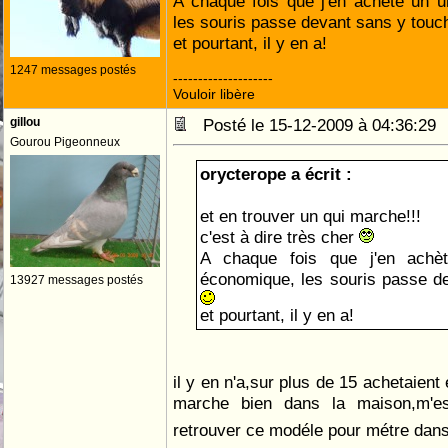
A chaque fois que j'en achète un 
les souris passe devant sans y tou
et pourtant, il y en a!
1247 messages postés
--------------------
Vouloir libère
gillou
Posté le 15-12-2009 à 04:36:2
Gourou Pigeonneux
orycterope a écrit :
et en trouver un qui marche!!!
c'est à dire très cher
A chaque fois que j'en achè
économique, les souris passe d
13927 messages postés
et pourtant, il y en a!
il y en n'a,sur plus de 15 achetaient 
marche bien dans la maison,m'es
retrouver ce modéle pour métre dan