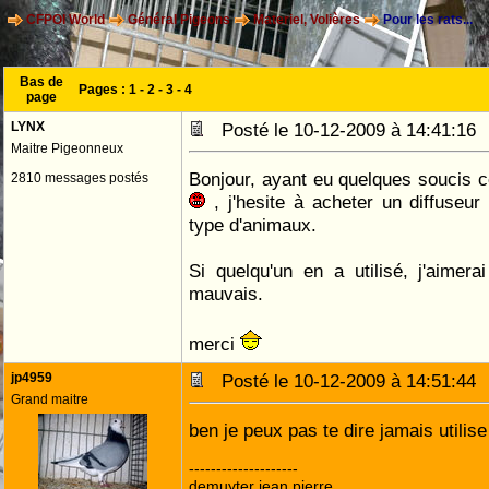
CFPOI World
Général Pigeons
Materiel, Volières
Pour les rats...
Bas de
Pages :
1
-
2
-
3
-
4
page
LYNX
Posté le 10-12-2009 à 14:41:1
Maitre Pigeonneux
Bonjour, ayant eu quelques soucis c
2810 messages postés
, j'hesite à acheter un diffuseur
type d'animaux.
Si quelqu'un en a utilisé, j'aimer
mauvais.
merci
jp4959
Posté le 10-12-2009 à 14:51:4
Grand maitre
ben je peux pas te dire jamais utilis
--------------------
demuyter jean pierre