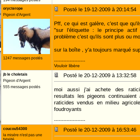
194 messages postés
orycterope
Posté le 19-12-2009 à 20:14:5
Pigeon d'Argent
Pff, ce qui est galère, c'est que qu'
"sur l'étiquette : le principe act
problème c'est qu'ils sont plus ou 
sur la boîte , y'a toujours marqué su
1247 messages postés
--------------------
Vouloir libère
jb le choletais
Posté le 20-12-2009 à 13:32:5
Pigeon d'Argent
555 messages postés
moi aussi j'ai achete des ratic
resultats les pigeons continuaient
raticides vendus en milieu agricole
foudroyants
--------------------
coucou54300
Posté le 20-12-2009 à 16:53:4
la misére n'est pas une
fatalité