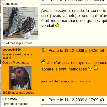
Grand maitre
j'avais essayé c'est de la conneri
que j'avais acheté)le seul qui m'a
était mon marchand de graines q
vendait
5174 messages postés
coucou54300
Posté le 11-12-2009 à 14:36:5
la misére n'est pas une
fatalité
Je n'ai pas essayé car beauco
Gourou Pigeonneux
appareils sont inefficaces
--------------------
jmo oeil de fraise,criador lusitano
39629 messages postés
CAPUMAN
Posté le 11-12-2009 à 17:09:4
Le vengeur masqué