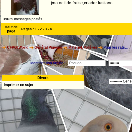
jmo oeil de fraise,criador lusitano
39629 messages postés
Haut de
Pages :
1
-
2
-
3
-
4
page
CFPOI World
Général Pigeons
Materiel, Volières
Pour les rats...
Identification rapide :
Divers
Imprimer ce sujet