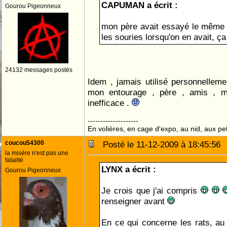
CAPUMAN a écrit :
Gourou Pigeonneux
mon père avait essayé le même 
les souries lorsqu'on en avait, ç
24132 messages postés
Idem , jamais utilisé personnellem
mon entourage , père , amis , m'o
inefficace .
--------------------
En volières, en cage d'expo, au nid, aux peti
coucou54300
Posté le 11-12-2009 à 18:45:5
la misére n'est pas une
fatalité
LYNX a écrit :
Gourou Pigeonneux
Je crois que j'ai compris
renseigner avant
En ce qui concerne les rats, au 