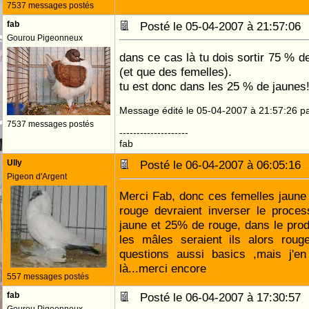
7537 messages postés
fab
Posté le 05-04-2007 à 21:57:0
Gourou Pigeonneux
dans ce cas là tu dois sortir 75 % d
(et que des femelles).
tu est donc dans les 25 % de jaunes!
Message édité le 05-04-2007 à 21:57:26 pa
7537 messages postés
--------------------
fab
Ully
Posté le 06-04-2007 à 06:05:1
Pigeon d'Argent
Merci Fab, donc ces femelles jaun
rouge devraient inverser le proce
jaune et 25% de rouge, dans le pro
les mâles seraient ils alors roug
questions aussi basics ,mais j'e
là...merci encore
557 messages postés
fab
Posté le 06-04-2007 à 17:30:5