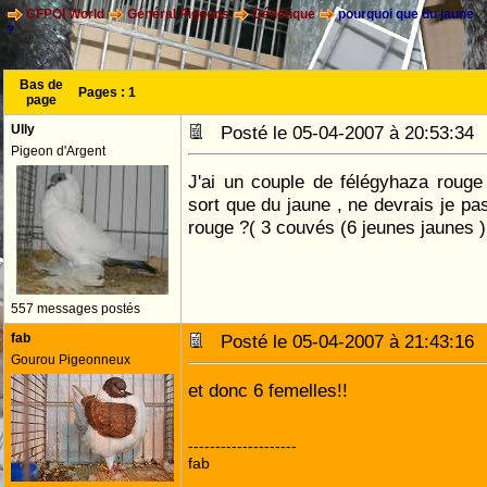
CFPOI World
Général Pigeons
Génétique
pourquoi que du jaune
?
Bas de
Pages :
1
page
Ully
Posté le 05-04-2007 à 20:53:3
Pigeon d'Argent
J'ai un couple de félégyhaza rouge
sort que du jaune , ne devrais je p
rouge ?( 3 couvés (6 jeunes jaunes )
557 messages postés
fab
Posté le 05-04-2007 à 21:43:1
Gourou Pigeonneux
et donc 6 femelles!!
--------------------
fab