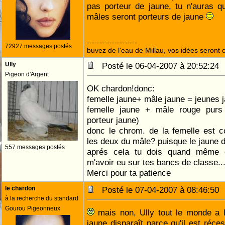
pas porteur de jaune, tu n'auras 
mâles seront porteurs de jaune
--------------------
72927 messages postés
buvez de l'eau de Millau, vos idées seront c
Ully
Posté le 06-04-2007 à 20:52:2
Pigeon d'Argent
OK chardon!donc:
femelle jaune+ mâle jaune = jeunes j
femelle jaune + mâle rouge purs
porteur jaune)
donc le chrom. de la femelle est c
les deux du mâle? puisque le jaune d
557 messages postés
aprés cela tu dois quand même 
m'avoir eu sur tes bancs de classe..
Merci pour ta patience
le chardon
Posté le 07-04-2007 à 08:46:5
à la recherche du standard
Gourou Pigeonneux
mais non, Ully tout le monde a 
jaune disparaît parce qu'il est réce