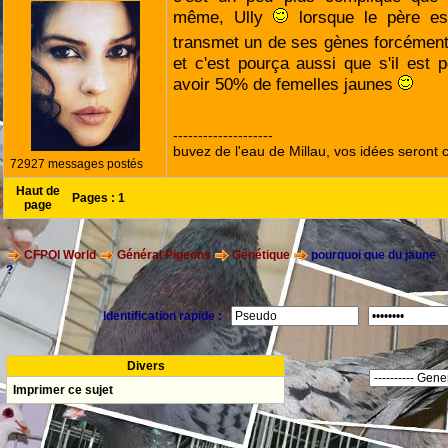
même, Ully
lorsque le père es
transmet un de ses gènes forcément
et c'est pourça aussi que s'il est 
avoir 50% de femelles jaunes
--------------------
buvez de l'eau de Millau, vos idées seront c
72927 messages postés
Haut de
Pages :
1
page
CFPOI World
Général Pigeons
Génétique
pourquoi que du jaune
?
Identification rapide :
Divers
Imprimer ce sujet