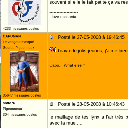
souvent si elle le fait petite ça va re
--------------------
I love occitania
4233 messages postés
CAPUMAN
Posté le 27-05-2008 à 19:46:4
Le vengeur masqué
Gourou Pigeonneux
bravo de jolis jeunes, j'aime bien
--------------------
Capu... What else ?
35647 messages postés
sotto76
Posté le 28-05-2008 à 10:46:4
Pigeonneau
304 messages postés
le maillage de tes lynx a l'air trés 
avec la mue.....