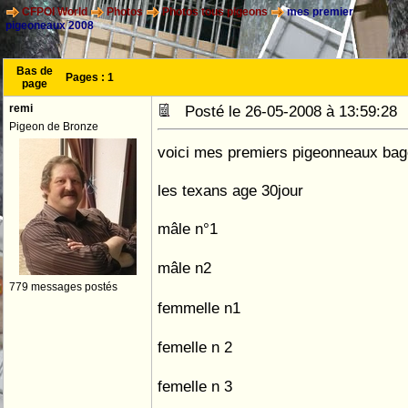
CFPOI World
Photos
Photos tous pigeons
mes premier
pigeoneaux 2008
Bas de
Pages :
1
page
remi
Posté le 26-05-2008 à 13:59:2
Pigeon de Bronze
voici mes premiers pigeonneaux bag
les texans age 30jour
mâle n°1
mâle n2
779 messages postés
femmelle n1
femelle n 2
femelle n 3