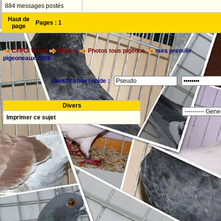
884 messages postés
Haut de
Pages :
1
page
CFPOI World
Photos
Photos tous pigeons
mes premier
pigeoneaux 2008
Identification rapide :
Divers
Imprimer ce sujet