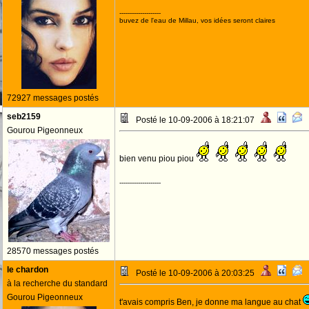
--------------------
buvez de l'eau de Millau, vos idées seront claires
72927 messages postés
seb2159
Posté le 10-09-2006 à 18:21:07
Gourou Pigeonneux
bien venu piou piou
--------------------
28570 messages postés
le chardon
Posté le 10-09-2006 à 20:03:25
à la recherche du standard
Gourou Pigeonneux
t'avais compris Ben, je donne ma langue au chat