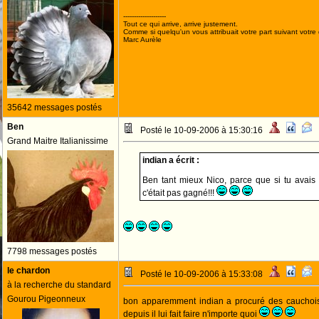
--------------------
Tout ce qui arrive, arrive justement.
Comme si quelqu'un vous attribuait votre part suivant votre
Marc Aurèle
35642 messages postés
Ben
Posté le 10-09-2006 à 15:30:16
Grand Maitre Italianissime
indian a écrit :
Ben tant mieux Nico, parce que si tu avais p
c'était pas gagné!!!
7798 messages postés
le chardon
Posté le 10-09-2006 à 15:33:08
à la recherche du standard
Gourou Pigeonneux
bon apparemment indian a procuré des cauchois 
depuis il lui fait faire n'importe quoi