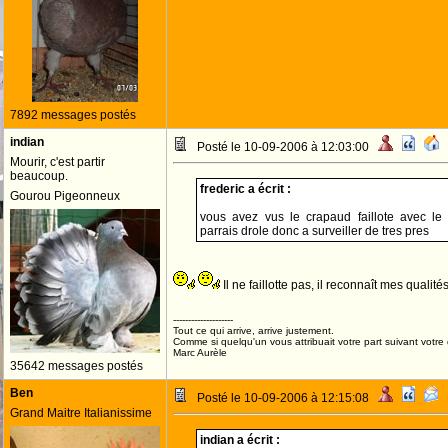
7892 messages postés
indian
Posté le 10-09-2006 à 12:03:00
Mourir, c'est partir
beaucoup.
frederic a écrit :
Gourou Pigeonneux
vous avez vus le crapaud faillote avec le
parrais drole donc a surveiller de tres pres
Il ne faillotte pas, il reconnaît mes qualit
--------------------
Tout ce qui arrive, arrive justement.
Comme si quelqu'un vous attribuait votre part suivant votre
Marc Aurèle
35642 messages postés
Ben
Posté le 10-09-2006 à 12:15:08
Grand Maitre Italianissime
indian a écrit :