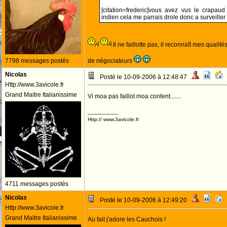
[citation=frederic]vous avez vus le crapaud
indien cela me parrais drole donc a surveiller
Il ne faillotte pas, il reconnaît mes qualit
7798 messages postés
de négociateurs
Nicolas
Posté le 10-09-2006 à 12:48:47
Http://www.3avicole.fr
Grand Maitre Italianissime
Vi moa pas faillot moa content.......
--------------------
Http:// www.3avicole.fr
4711 messages postés
Nicolas
Posté le 10-09-2006 à 12:49:20
Http://www.3avicole.fr
Grand Maitre Italianissime
Au fait j'adore les Cauchois !