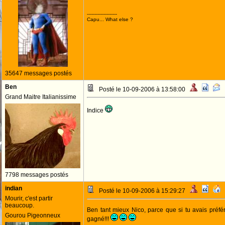
--------------------
Capu... What else ?
35647 messages postés
Ben
Posté le 10-09-2006 à 13:58:00
Grand Maitre Italianissime
Indice
7798 messages postés
indian
Posté le 10-09-2006 à 15:29:27
Mourir, c'est partir
beaucoup.
Ben tant mieux Nico, parce que si tu avais préféré
Gourou Pigeonneux
gagné!!!