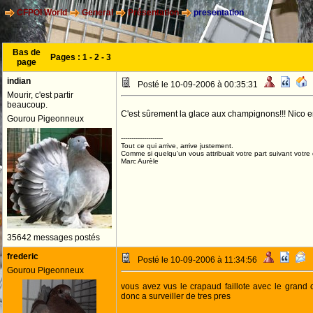
CFPOI World
General
Présentation
presentation
Bas de
Pages :
1
-
2
-
3
page
indian
Posté le 10-09-2006 à 00:35:31
Mourir, c'est partir
beaucoup.
C'est sûrement la glace aux champignons!!! Nico en 
Gourou Pigeonneux
--------------------
Tout ce qui arrive, arrive justement.
Comme si quelqu'un vous attribuait votre part suivant votre
Marc Aurèle
35642 messages postés
frederic
Posté le 10-09-2006 à 11:34:56
Gourou Pigeonneux
vous avez vus le crapaud faillote avec le grand 
donc a surveiller de tres pres