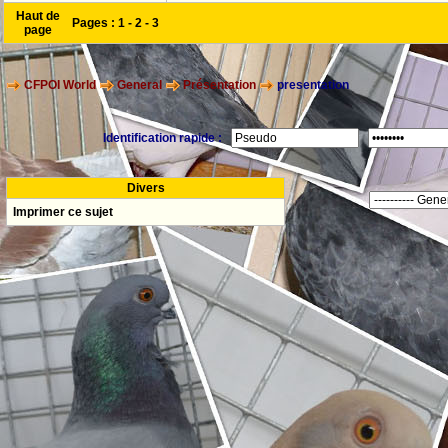
Haut de
Pages :
1
-
2
-
3
page
CFPOI World
General
Présentation
presentation
Identification rapide :
Divers
Imprimer ce sujet