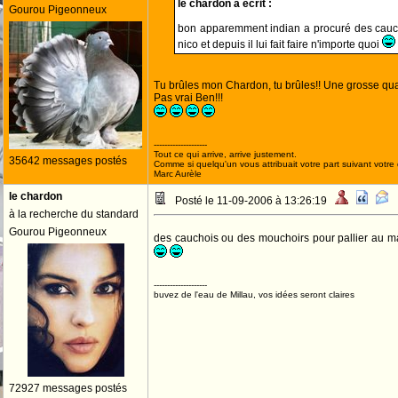
le chardon a écrit :
Gourou Pigeonneux
bon apparemment indian a procuré des cauch
nico et depuis il lui fait faire n'importe quoi
Tu brûles mon Chardon, tu brûles!! Une grosse quan
Pas vrai Ben!!!
--------------------
Tout ce qui arrive, arrive justement.
35642 messages postés
Comme si quelqu'un vous attribuait votre part suivant votre
Marc Aurèle
le chardon
Posté le 11-09-2006 à 13:26:19
à la recherche du standard
Gourou Pigeonneux
des cauchois ou des mouchoirs pour pallier au 
--------------------
buvez de l'eau de Millau, vos idées seront claires
72927 messages postés