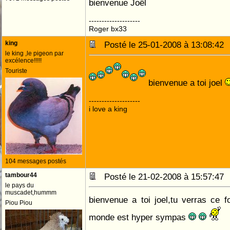
bienvenue Joël
--------------------
Roger bx33
king
Posté le 25-01-2008 à 13:08:4
le king ,le pigeon par
excélence!!!!!
Touriste
bienvenue a toi joel
--------------------
i love a king
104 messages postés
tambour44
Posté le 21-02-2008 à 15:57:4
le pays du
muscadet,hummm
bienvenue a toi joel,tu verras ce f
Piou Piou
monde est hyper sympas