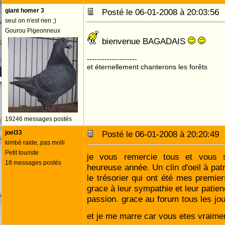
giant homer 3
Posté le 06-01-2008 à 20:03:5
seul on n'est rien ;)
Gourou Pigeonneux
bienvenue BAGADAIS
--------------------
et éternellement chanterons les forêts
19246 messages postés
joel33
Posté le 06-01-2008 à 20:20:4
kimbé raide, pas molli
Petit touriste
je vous remercie tous et vous 
18 messages postés
heureuse année. Un clin d'oeil à pat
le trésorier qui ont été mes premier
grace à leur sympathie et leur patien
passion. grace au forum tous les jou
et je me marre car vous etes vraim