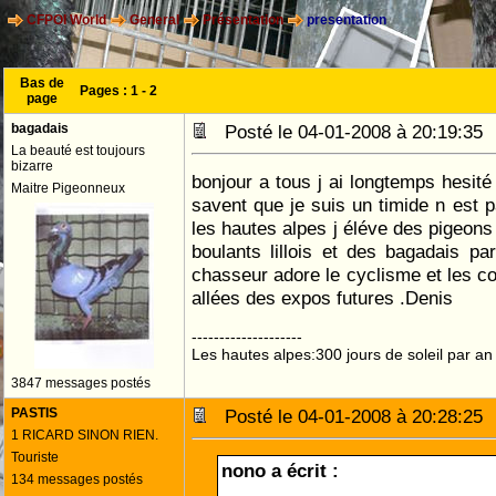
CFPOI World
General
Présentation
presentation
Bas de
Pages :
1
-
2
page
bagadais
Posté le 04-01-2008 à 20:19:3
La beauté est toujours
bizarre
bonjour a tous j ai longtemps hesit
Maitre Pigeonneux
savent que je suis un timide n est p
les hautes alpes j éléve des pigeons
boulants lillois et des bagadais p
chasseur adore le cyclisme et les co
allées des expos futures .Denis
--------------------
Les hautes alpes:300 jours de soleil par an
3847 messages postés
PASTIS
Posté le 04-01-2008 à 20:28:2
1 RICARD SINON RIEN.
Touriste
nono a écrit :
134 messages postés