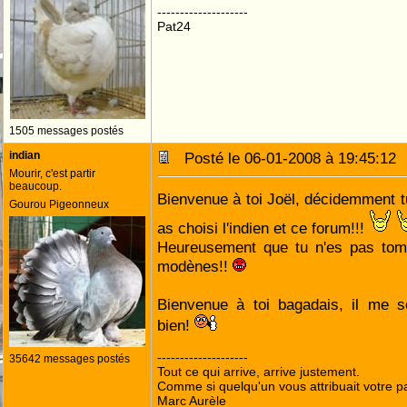
--------------------
Pat24
1505 messages postés
indian
Posté le 06-01-2008 à 19:45:1
Mourir, c'est partir
beaucoup.
Bienvenue à toi Joël, décidemment t
Gourou Pigeonneux
as choisi l'indien et ce forum!!!
Heureusement que tu n'es pas tomb
modènes!!
Bienvenue à toi bagadais, il me s
bien!
--------------------
35642 messages postés
Tout ce qui arrive, arrive justement.
Comme si quelqu'un vous attribuait votre pa
Marc Aurèle