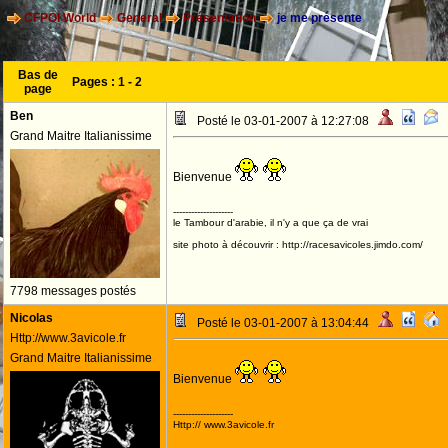
CFPOI World
General
Présentation
je me présente
Bas de
Pages :
1
-
2
page
Ben
Posté le 03-01-2007 à 12:27:08
Grand Maitre Italianissime
Bienvenue
--------------------
le Tambour d'arabie, il n'y a que ça de vrai
site photo à découvrir : http://racesavicoles.jimdo.com/
7798 messages postés
Nicolas
Posté le 03-01-2007 à 13:04:44
Http://www.3avicole.fr
Grand Maitre Italianissime
Bienvenue
--------------------
Http:// www.3avicole.fr