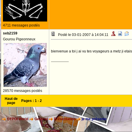
4711 messages postés
seb2159
Posté le 03-01-2007 à 14:04:11
Gourou Pigeonneux
bienvenue a toi j ai vu tes voyageurs a metz ji etai
--------------------
28570 messages postés
Haut de
Pages :
1
-
2
page
CFPOI World
General
Présentation
je me présente