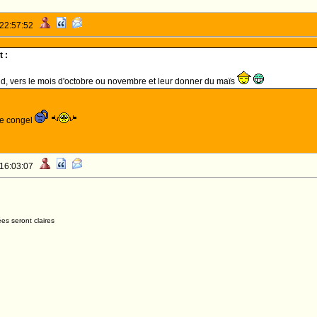
 22:57:52
 :
oid, vers le mois d'octobre ou novembre et leur donner du maïs
le congel
 16:03:07
es seront claires