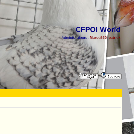
CFPOI World
Administrateurs :
Marco260
,
patrick