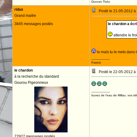
Donnet Théo
ridus
Posté le 21-05-2012 à
Grand maitre
3845 messages postés
le chardon a écrit
attendre le fr
le maïs tu le mets dans 
--------------------
Patrick
le chardon
Posté le 22-05-2012 à
à la recherche du standard
Gourou Pigeonneux
--------------------
buvez de l'eau de Millau, vos idé
72927 messages postés