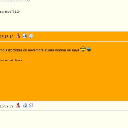
 leur en redonner??
 par theo76210
 15:15:12
le mois d'octobre ou novembre et leur donner du maïs
es seront claires
 16:09:39