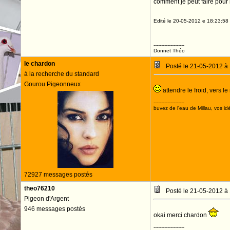
comment je peut faire pour
Edité le 20-05-2012 e 18:23:58
--------------------
Donnet Théo
le chardon
Posté le 21-05-2012 à
à la recherche du standard
Gourou Pigeonneux
attendre le froid, vers 
--------------------
buvez de l'eau de Millau, vos idé
72927 messages postés
theo76210
Posté le 21-05-2012 à
Pigeon d'Argent
946 messages postés
okai merci chardon
--------------------