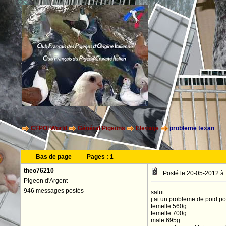
CFPOI World
Général Pigeons
Elevage
probleme texan
Bas de page
Pages :
1
theo76210
Posté le 20-05-2012 à
Pigeon d'Argent
946 messages postés
salut
j ai un probleme de poid po
femelle:560g
femelle:700g
male:695g