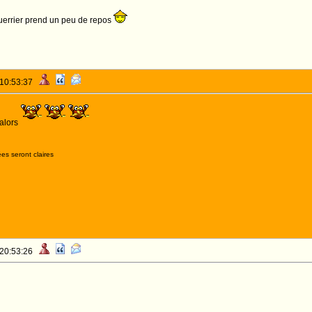
errier prend un peu de repos
 10:53:37
 alors
es seront claires
 20:53:26