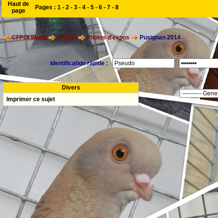
Haut de
Pages :
1
-
2
-
3
-
4
-
5
-
6
-
7
-
8
page
CFPOI World
Photos
Photos d'expos
Pusignan 2014
Identification rapide :
Divers
Imprimer ce sujet