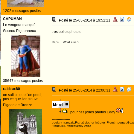
1202 messages postés
CAPUMAN
Posté le 25-03-2014 à 19:52:21
Le vengeur masqué
Gourou Pigeonneux
très belles photos
--------------------
Capu... What else ?
35647 messages postés
raideux80
Posté le 25-03-2014 à 22:06:31
on sait ce que l'on perd,
pas ce que l'on trouve
Pigeon de Bronze
pour ces jolies photos Eddy
--------------------
boulant français,Französischer kröpfer, French pouter,Goz
Francuski, francouzsky volac