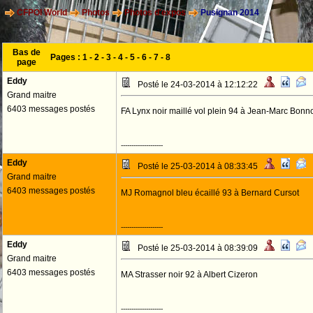
CFPOI World
Photos
Photos d'expos
Pusignan 2014
Bas de
Pages :
1
-
2
-
3
-
4
-
5
-
6
-
7
-
8
page
Eddy
Posté le 24-03-2014 à 12:12:22
Grand maitre
6403 messages postés
FA Lynx noir maillé vol plein 94 à Jean-Marc Bonn
--------------------
Eddy
Posté le 25-03-2014 à 08:33:45
Grand maitre
6403 messages postés
MJ Romagnol bleu écaillé 93 à Bernard Cursot
--------------------
Eddy
Posté le 25-03-2014 à 08:39:09
Grand maitre
6403 messages postés
MA Strasser noir 92 à Albert Cizeron
--------------------