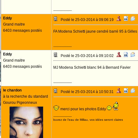
--------------------
Eddy
Posté le 25-03-2014 à 09:06:19
Grand maitre
6403 messages postés
FA Modena Schietti jaune cendré barré 95 à Gilles 
--------------------
Eddy
Posté le 25-03-2014 à 09:10:02
Grand maitre
6403 messages postés
MJ Modena Schietti blanc 94 à Bernard Favier
--------------------
le chardon
Posté le 25-03-2014 à 10:50:31
à la recherche du standard
Gourou Pigeonneux
merci pour les photos Eddy
--------------------
buvez de l'eau de Millau, vos idées seront claires