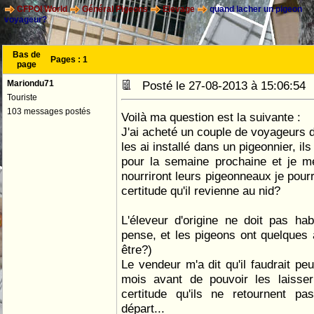
CFPOI World
Général Pigeons
Elevage
quand lacher un pigeon
voyageur?
Bas de
Pages :
1
page
Mariondu71
Posté le 27-08-2013 à 15:06:5
Touriste
103 messages postés
Voilà ma question est la suivante :
J'ai acheté un couple de voyageurs de
les ai installé dans un pigeonnier, ils
pour la semaine prochaine et je m
nourriront leurs pigeonneaux je pourr
certitude qu'il revienne au nid?
L'éleveur d'origine ne doit pas ha
pense, et les pigeons ont quelques
être?)
Le vendeur m'a dit qu'il faudrait peu
mois avant de pouvoir les laisser
certitude qu'ils ne retournent pa
départ...