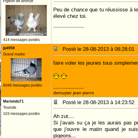
Pigeon de Bronze
Peu de chance que tu réussisse à l
élevé chez toi.
--------------------
414 messages postés
jp4959
Posté le 28-08-2013 à 08:28:0
Grand maitre
faire voler les jeunes tous simplemen
6046 messages postés
--------------------
demuyter jean pierre
Mariondu71
Posté le 28-08-2013 à 14:23:5
Touriste
103 messages postés
Ah zut....
Si j'avais su ça je les aurais pas pr
que j'ouvre le matin quand je suis
pigeons...