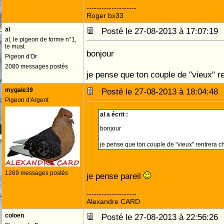
--------------------
Roger bx33
al
Posté le 27-08-2013 à 17:07:1
al, le pigeon de forme n°1,
le must
bonjour
Pigeon d'Or
2080 messages postés
je pense que ton couple de "vieux" re
mygale39
Posté le 27-08-2013 à 18:04:4
Pigeon d'Argent
al a écrit :
bonjour
je pense que ton couple de "vieux" rentrera che
1269 messages postés
je pense pareil
--------------------
Alexandre CARD
coloen
Posté le 27-08-2013 à 22:56:2