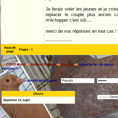
Je ferais voler les jeunes et je cro
replacer le couple plus ancien ca
m'échapper c'est sûr....
merci de vos réponses en tout cas !
--------------------
Haut de
Pages :
1
page
CFPOI World
Général Pigeons
Elevage
quand lacher un pigeon
voyageur?
Identification rapide :
Divers
Imprimer ce sujet