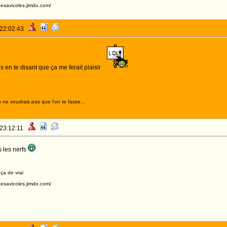
acesavicoles.jimdo.com/
 22:02:43
s en te disant que ça me ferait plaisir
 ne voudrais pas que l'on te fasse...
 23:12:11
s les nerfs
 ça de vrai
acesavicoles.jimdo.com/