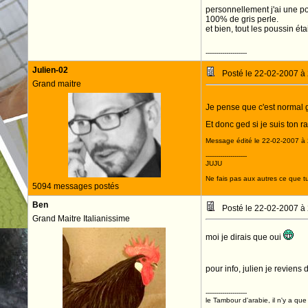
personnellement j'ai une pou
100% de gris perle.
et bien, tout les poussin ét
--------------------
Julien-02
Posté le 22-02-2007 à
Grand maitre
Je pense que c'est normal g
Et donc ged si je suis ton 
Message édité le 22-02-2007 à 
--------------------
JUJU
Ne fais pas aux autres ce que tu
5094 messages postés
Ben
Posté le 22-02-2007 à
Grand Maitre Italianissime
moi je dirais que oui
pour info, julien je reviens
--------------------
le Tambour d'arabie, il n'y a que