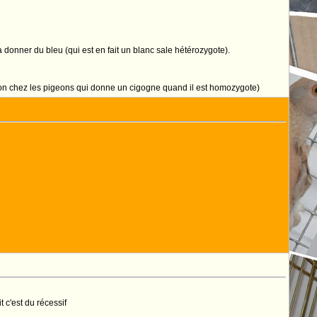
va donner du bleu (qui est en fait un blanc sale hétérozygote).
son chez les pigeons qui donne un cigogne quand il est homozygote)
t c'est du récessif