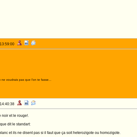
 13:59:00
 ne voudrais pas que l'on te fasse...
 14:40:38
 noir et le rouge!.
que dit le standart:
nc et ils ne disent pas si il faut que ça soit heterozigote ou homozigote.