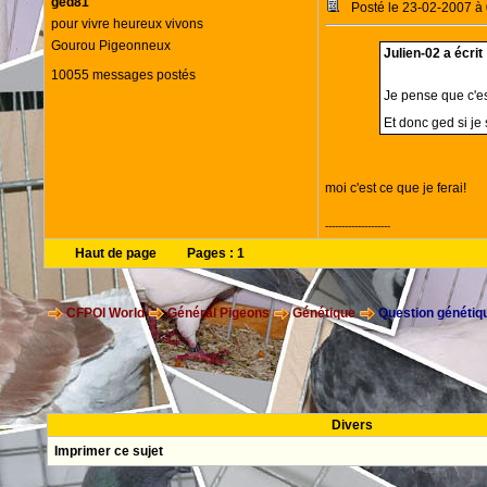
ged81
Posté le 23-02-2007 à
pour vivre heureux vivons
Gourou Pigeonneux
Julien-02 a écrit 
10055 messages postés
Je pense que c'es
Et donc ged si je
moi c'est ce que je ferai!
--------------------
Haut de page
Pages :
1
CFPOI World
Général Pigeons
Génétique
Question génétiqu
Divers
Imprimer ce sujet