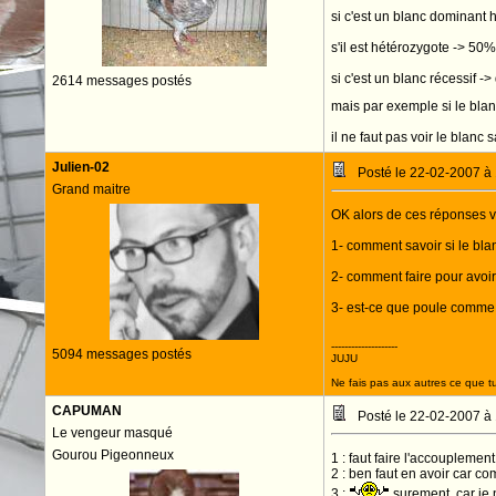
si c'est un blanc dominant
s'il est hétérozygote -> 50
si c'est un blanc récessif -
2614 messages postés
mais par exemple si le blan
il ne faut pas voir le bla
Julien-02
Posté le 22-02-2007 à
Grand maitre
OK alors de ces réponses vo
1- comment savoir si le bla
2- comment faire pour avoir
3- est-ce que poule comme
--------------------
5094 messages postés
JUJU
Ne fais pas aux autres ce que tu
CAPUMAN
Posté le 22-02-2007 à
Le vengeur masqué
Gourou Pigeonneux
1 : faut faire l'accouplemen
2 : ben faut en avoir car com
3 :
surement, car je n