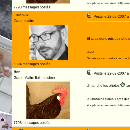
site photo à découvrir : http://r
7798 messages postés
Julien-02
Posté le 22-02-2007 à
Grand maitre
Et tu as donc pris des photo
--------------------
JUJU
Ne fais pas aux autres ce que tu
5094 messages postés
Ben
Posté le 22-02-2007 à
Grand Maitre Italianissime
dimanche les photos
t'a
--------------------
le Tambour d'arabie, il n'y a que
site photo à découvrir : http://r
7798 messages postés