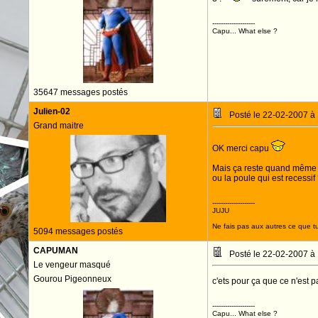
--------------------
Capu... What else ?
35647 messages postés
Julien-02
Posté le 22-02-2007 à
Grand maitre
OK merci capu
Mais ça reste quand même di
ou la poule qui est recessif
--------------------
JUJU
Ne fais pas aux autres ce que tu
5094 messages postés
CAPUMAN
Posté le 22-02-2007 à
Le vengeur masqué
Gourou Pigeonneux
c'ets pour ça que ce n'est p
--------------------
Capu... What else ?