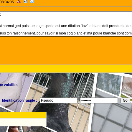
 08:34:05
:
t normal ged puisque le gris perle est une dilution "lav" le blanc doit prendre le 
 suis ton raisonnement, pour savoir si mon coq blanc et ma poule blanche sont domina
e volailles
Identification rapide :