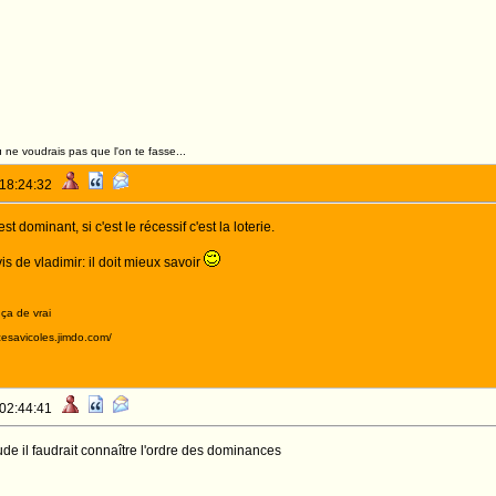
 ne voudrais pas que l'on te fasse...
 18:24:32
est dominant, si c'est le récessif c'est la loterie.
vis de vladimir: il doit mieux savoir
 ça de vrai
acesavicoles.jimdo.com/
 02:44:41
de il faudrait connaître l'ordre des dominances