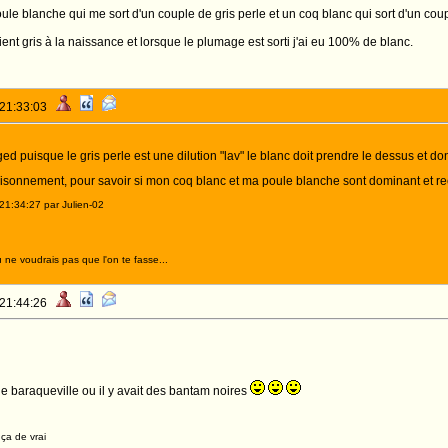
le blanche qui me sort d'un couple de gris perle et un coq blanc qui sort d'un couple
aient gris à la naissance et lorsque le plumage est sorti j'ai eu 100% de blanc.
 21:33:03
ed puisque le gris perle est une dilution "lav" le blanc doit prendre le dessus et 
raisonnement, pour savoir si mon coq blanc et ma poule blanche sont dominant et rece
21:34:27 par Julien-02
 ne voudrais pas que l'on te fasse...
 21:44:26
 de baraqueville ou il y avait des bantam noires
 ça de vrai