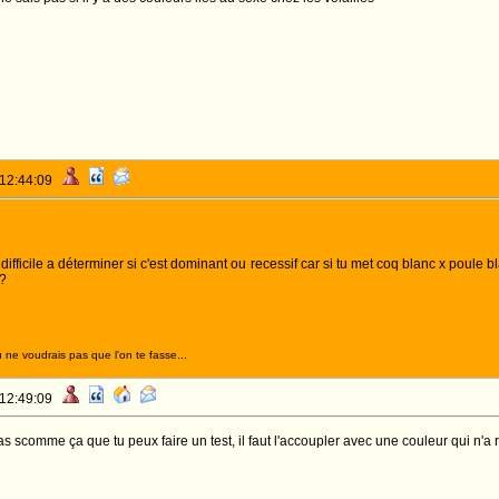
 12:44:09
fficile a déterminer si c'est dominant ou recessif car si tu met coq blanc x poule b
 ?
 ne voudrais pas que l'on te fasse...
 12:49:09
as scomme ça que tu peux faire un test, il faut l'accoupler avec une couleur qui n'a r