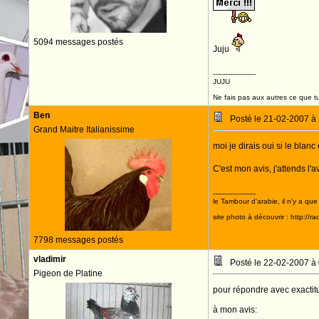
5094 messages postés
Juju
--------------------
JUJU
Ne fais pas aux autres ce que tu
Ben
Posté le 21-02-2007 à
Grand Maitre Italianissime
moi je dirais oui si le blanc 
C'est mon avis, j'attends l'a
--------------------
le Tambour d'arabie, il n'y a que
site photo à découvrir : http://r
7798 messages postés
vladimir
Posté le 22-02-2007 à
Pigeon de Platine
pour répondre avec exactitu
à mon avis: