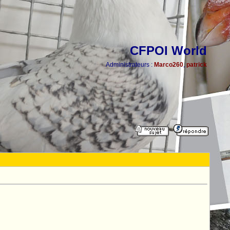
CFPOI World
Administrateurs :
Marco260
,
patrick