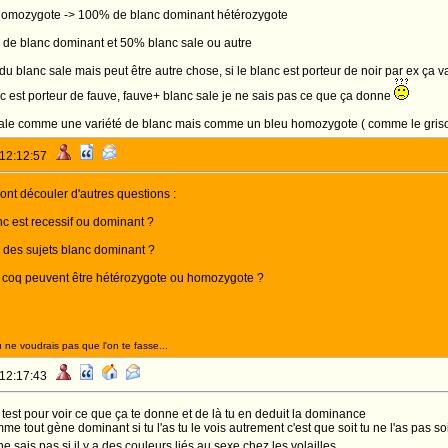
 homozygote -> 100% de blanc dominant hétérozygote
% de blanc dominant et 50% blanc sale ou autre
> du blanc sale mais peut être autre chose, si le blanc est porteur de noir par ex ça 
c est porteur de fauve, fauve+ blanc sale je ne sais pas ce que ça donne
nc sale comme une variété de blanc mais comme un bleu homozygote ( comme le gri
 12:12:57
nt découler d'autres questions :
nc est recessif ou dominant ?
 des sujets blanc dominant ?
 coq peuvent être hétérozygote ou homozygote ?
 ne voudrais pas que l'on te fasse...
 12:17:43
t test pour voir ce que ça te donne et de là tu en deduit la dominance
me tout gène dominant si tu l'as tu le vois autrement c'est que soit tu ne l'as pas soi
e sais pas si il y a des couleurs liés au sexe chez les volailles