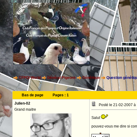
CFPOI World
Général Pigeons
Génétique
Question génétiqu
Bas de page
Pages :
1
Julien-02
Posté le 21-02-2007 à
Grand maitre
Salut
pouvez-vous me dire si com