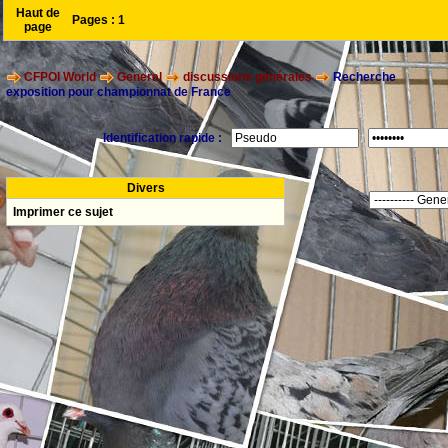
Haut de
Pages :
1
page
CFPOI World
General
discussions générales
Recherche
exposition pour championnat de France
Identification rapide :
Divers
Imprimer ce sujet