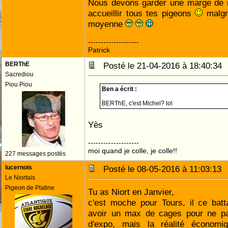
Nous devons garder une marge de 
accueillir tous tes pigeons
malgr
moyenne
--------------------
Patrick
BERThE
Posté le 21-04-2016 à 18:40:3
Sacrediou
Piou Piou
Ben a écrit :
BERThE, c'est Michel? lol
Yès
--------------------
moi quand je colle, je colle!!
227 messages postés
lucernois
Posté le 08-05-2016 à 11:03:1
Le Niortais
Pigeon de Platine
Tu as Niort en Janvier,
c'est moche pour Tours, il ce batt
avoir un max de cages pour ne pa
d'expo, mais la réalité économi