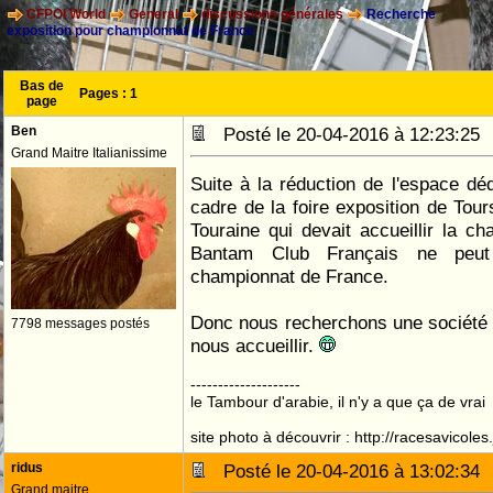
CFPOI World
General
discussions générales
Recherche
exposition pour championnat de France
Bas de
Pages :
1
page
Ben
Posté le 20-04-2016 à 12:23:2
Grand Maitre Italianissime
Suite à la réduction de l'espace déd
cadre de la foire exposition de Tour
Touraine qui devait accueillir la 
Bantam Club Français ne peut
championnat de France.
Donc nous recherchons une société a
7798 messages postés
nous accueillir.
--------------------
le Tambour d'arabie, il n'y a que ça de vrai
site photo à découvrir : http://racesavicole
ridus
Posté le 20-04-2016 à 13:02:3
Grand maitre