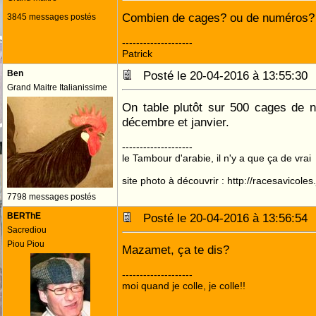
Combien de cages? ou de numéros?
3845 messages postés
--------------------
Patrick
Ben
Posté le 20-04-2016 à 13:55:3
Grand Maitre Italianissime
On table plutôt sur 500 cages de n
décembre et janvier.
--------------------
le Tambour d'arabie, il n'y a que ça de vrai
site photo à découvrir : http://racesavicole
7798 messages postés
BERThE
Posté le 20-04-2016 à 13:56:5
Sacrediou
Piou Piou
Mazamet, ça te dis?
--------------------
moi quand je colle, je colle!!