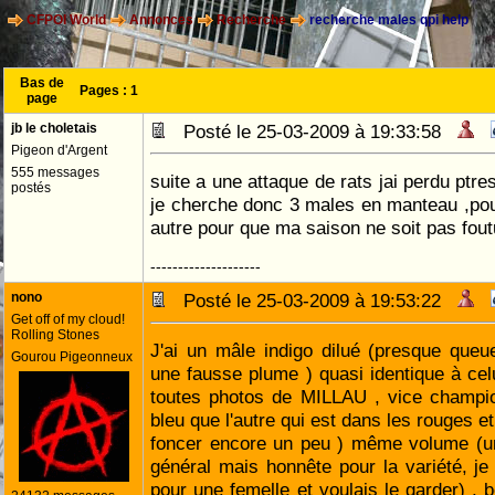
CFPOI World
Annonces
Recherche
recherche males qpi help
Bas de
Pages :
1
page
jb le choletais
Posté le 25-03-2009 à 19:33:58
Pigeon d'Argent
555 messages
suite a une attaque de rats jai perdu ptr
postés
je cherche donc 3 males en manteau ,pou
autre pour que ma saison ne soit pas fou
--------------------
nono
Posté le 25-03-2009 à 19:53:22
Get off of my cloud!
Rolling Stones
J'ai un mâle indigo dilué (presque queu
Gourou Pigeonneux
une fausse plume ) quasi identique à cel
toutes photos de MILLAU , vice champio
bleu que l'autre qui est dans les rouges et
foncer encore un peu ) même volume (un
général mais honnête pour la variété, je
pour une femelle et voulais le garder) , 