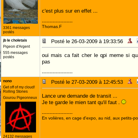
c'est plus sur en effet ...
--------------------
Thomas.F
3361 messages
postés
jb le choletais
Posté le 26-03-2009 à 19:33:56
Pigeon d'Argent
555 messages
oui mais ca fait cher le qpi meme si 
postés
pas
--------------------
nono
Posté le 27-03-2009 à 12:45:53
Get off of my cloud!
Rolling Stones
Lance une demande de transit ...
Gourou Pigeonneux
Je te garde le mien tant qu'il faut .
--------------------
En volières, en cage d'expo, au nid, aux petits-poi
24132 messages