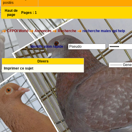
postés
Haut de
Pages :
1
page
CFPOI World
Annonces
Recherche
recherche males qpi help
Identification rapide :
Divers
Imprimer ce sujet