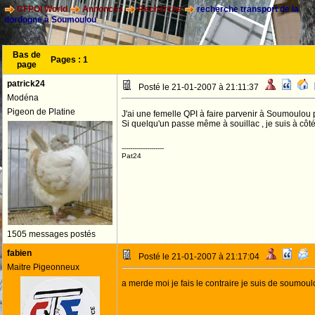
CFPOI World
Annonces
Recherche
recherche transport de la
dordogne à Soumoulou
Bas de
Pages :
1
page
patrick24
Posté le 21-01-2007 à 21:11:37
Modéna
Pigeon de Platine
J'ai une femelle QPI à faire parvenir à Soumoulou
Si quelqu'un passe même à souillac , je suis à côté
--------------------
Pat24
1505 messages postés
fabien
Posté le 21-01-2007 à 21:17:04
Maitre Pigeonneux
a merde moi je fais le contraire je suis de soumoul