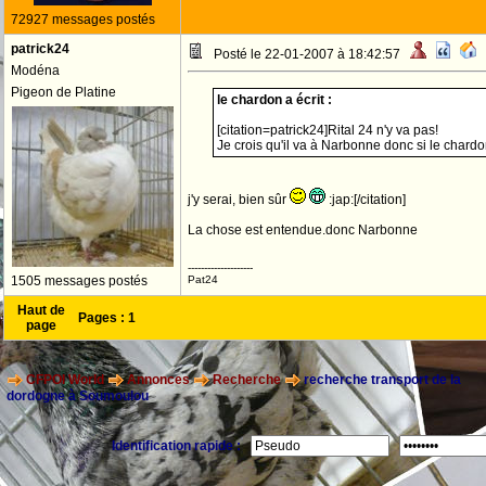
72927 messages postés
patrick24
Posté le 22-01-2007 à 18:42:57
Modéna
Pigeon de Platine
le chardon a écrit :
[citation=patrick24]Rital 24 n'y va pas!
Je crois qu'il va à Narbonne donc si le chardo
j'y serai, bien sûr
:jap:[/citation]
La chose est entendue.donc Narbonne
--------------------
1505 messages postés
Pat24
Haut de
Pages :
1
page
CFPOI World
Annonces
Recherche
recherche transport de la
dordogne à Soumoulou
Identification rapide :