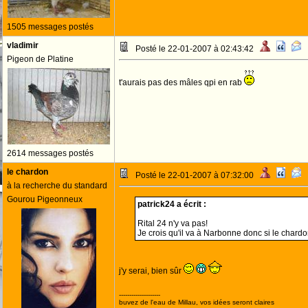
1505 messages postés
vladimir
Posté le 22-01-2007 à 02:43:42
Pigeon de Platine
t'aurais pas des mâles qpi en rab
2614 messages postés
le chardon
Posté le 22-01-2007 à 07:32:00
à la recherche du standard
Gourou Pigeonneux
patrick24 a écrit :
Rital 24 n'y va pas!
Je crois qu'il va à Narbonne donc si le chardo
j'y serai, bien sûr
--------------------
buvez de l'eau de Millau, vos idées seront claires