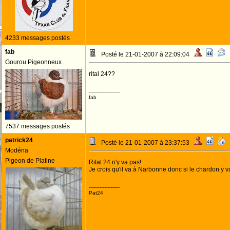
4233 messages postés
fab
Posté le 21-01-2007 à 22:09:04
Gourou Pigeonneux
rital 24??
--------------------
fab
7537 messages postés
patrick24
Posté le 21-01-2007 à 23:37:53
Modéna
Pigeon de Platine
Rital 24 n'y va pas!
Je crois qu'il va à Narbonne donc si le chardon y v
--------------------
Pat24