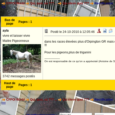
CFPOI World
Qui, quoi, où ??? ...
Qui éleve quoi ???
Rectification
!!!!
Bas de
Pages :
1
page
ayla
Posté le 24-10-2010 à 12:05:46
vivre et laisser vivre
Maitre Pigeonneux
dans les races élevées plus d'Orpington GR mais d
!!!
Pour les pigeons,plus de triganini
--------------------
On est responsable de ce qu'on a apprivoisé (Antoine de St
3742 messages postés
Haut de
Pages :
1
page
CFPOI World
Qui, quoi, où ??? ...
Qui éleve quoi ???
Rectification
!!!!