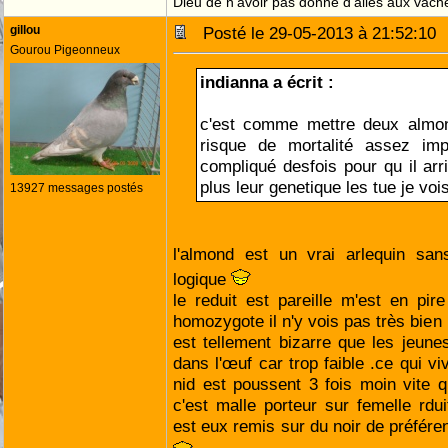
Dieu de n'avoir pas donné d'ailes aux vach
gillou
Posté le 29-05-2013 à 21:52:1
Gourou Pigeonneux
indianna a écrit :
c'est comme mettre deux almo
risque de mortalité assez imp
compliqué desfois pour qu il arr
plus leur genetique les tue je vois
13927 messages postés
l'almond est un vrai arlequin san
logique
le reduit est pareille m'est en pi
homozygote il n'y vois pas très bien 
est tellement bizarre que les jeun
dans l'œuf car trop faible .ce qui vi
nid est poussent 3 fois moin vite 
c'est malle porteur sur femelle rdu
est eux remis sur du noir de préfére