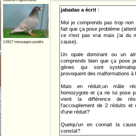
Gourou Pigeonneux
jabadao a écrit :
Moi je comprends pas trop non
fait que ça pose problème (attent
ce n'est pas vrai mais j'ai du
cause).
13927 messages postés
Un opale dominant ou un alm
comprends bien que ça pose p
gènes qui sont systématiq
provoquent des malformations à 
Mais en réduit,un mâle réd
homozygote et ça ne lui pose p
vient la différence de résu
l'accouplement de 2 réduits et 
d'une réduit?
Quelqu'un en connait la caus
constat?