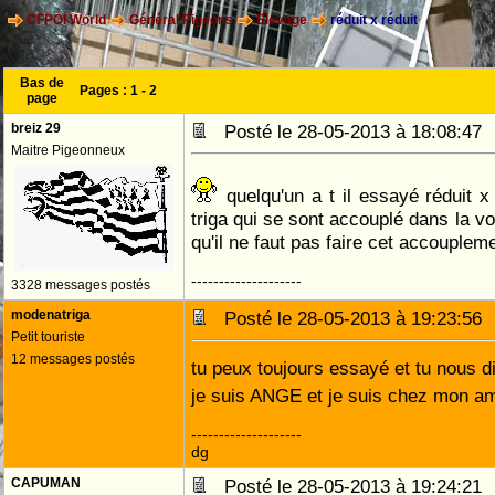
CFPOI World
Général Pigeons
Elevage
réduit x réduit
Bas de
Pages :
1
-
2
page
breiz 29
Posté le 28-05-2013 à 18:08:4
Maitre Pigeonneux
quelqu'un a t il essayé réduit x 
triga qui se sont accouplé dans la vo
qu'il ne faut pas faire cet accoupleme
--------------------
3328 messages postés
modenatriga
Posté le 28-05-2013 à 19:23:5
Petit touriste
12 messages postés
tu peux toujours essayé et tu nous 
je suis ANGE et je suis chez mon a
--------------------
dg
CAPUMAN
Posté le 28-05-2013 à 19:24:2