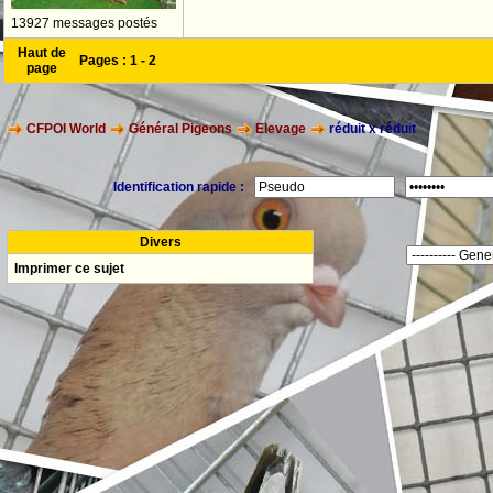
13927 messages postés
Haut de
Pages :
1
-
2
page
CFPOI World
Général Pigeons
Elevage
réduit x réduit
Identification rapide :
Divers
Imprimer ce sujet