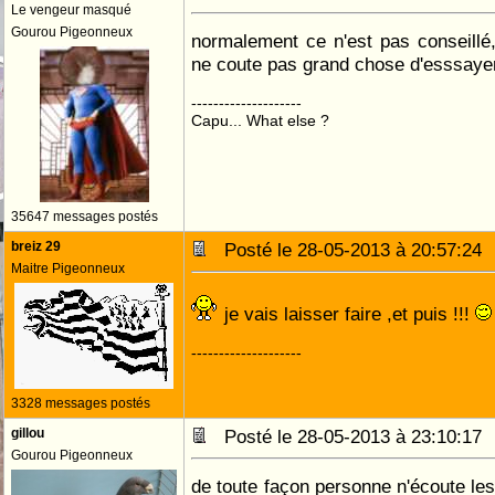
Le vengeur masqué
Gourou Pigeonneux
normalement ce n'est pas conseillé
ne coute pas grand chose d'esssaye
--------------------
Capu... What else ?
35647 messages postés
breiz 29
Posté le 28-05-2013 à 20:57:2
Maitre Pigeonneux
je vais laisser faire ,et puis !!!
--------------------
3328 messages postés
gillou
Posté le 28-05-2013 à 23:10:1
Gourou Pigeonneux
de toute façon personne n'écoute les