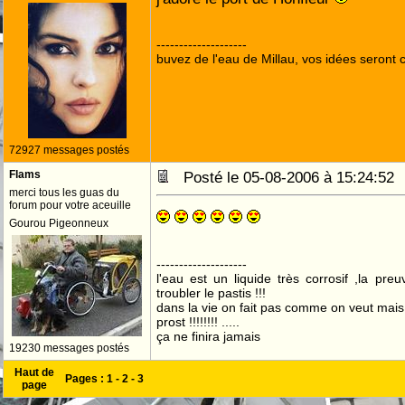
--------------------
buvez de l'eau de Millau, vos idées seront c
72927 messages postés
Flams
Posté le 05-08-2006 à 15:24:5
merci tous les guas du
forum pour votre aceuille
Gourou Pigeonneux
--------------------
l'eau est un liquide très corrosif ,la pre
troubler le pastis !!!
dans la vie on fait pas comme on veut mai
prost !!!!!!!! .....
ça ne finira jamais
19230 messages postés
Haut de
Pages :
1
-
2
-
3
page