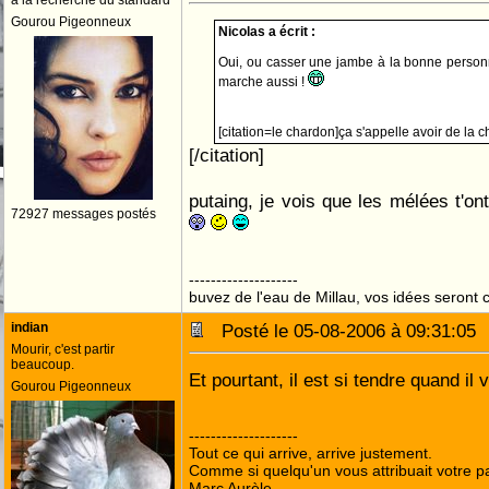
à la recherche du standard
Gourou Pigeonneux
Nicolas a écrit :
Oui, ou casser une jambe à la bonne person
marche aussi !
[citation=le chardon]ça s'appelle avoir de la
[/citation]
putaing, je vois que les mélées t'on
72927 messages postés
--------------------
buvez de l'eau de Millau, vos idées seront c
indian
Posté le 05-08-2006 à 09:31:0
Mourir, c'est partir
beaucoup.
Et pourtant, il est si tendre quand il 
Gourou Pigeonneux
--------------------
Tout ce qui arrive, arrive justement.
Comme si quelqu'un vous attribuait votre pa
Marc Aurèle