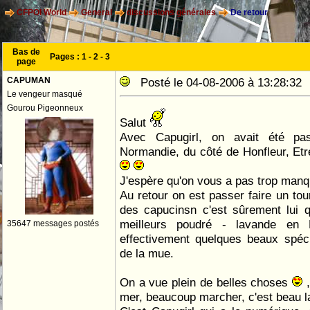
CFPOI World
General
discussions générales
De retour
Bas de
Pages :
1
-
2
-
3
page
CAPUMAN
Posté le 04-08-2006 à 13:28:3
Le vengeur masqué
Gourou Pigeonneux
Salut
Avec Capugirl, on avait été pa
Normandie, du côté de Honfleur, Etre
J'espère qu'on vous a pas trop man
Au retour on est passer faire un tou
des capucinsn c'est sûrement lui 
meilleurs poudré - lavande en 
35647 messages postés
effectivement quelques beaux spéc
de la mue.
On a vue plein de belles choses
,
mer, beaucoup marcher, c'est beau 