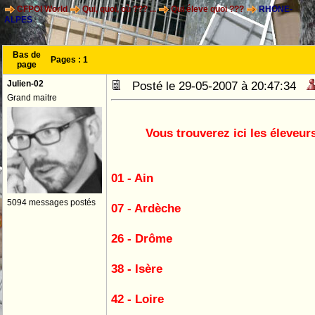
CFPOI World
Qui, quoi, où ??? ...
Qui éleve quoi ???
RHONE-
ALPES
Bas de
Pages :
1
page
Julien-02
Posté le 29-05-2007 à 20:47:34
Grand maitre
Vous trouverez ici les éleveu
01 - Ain
5094 messages postés
07 - Ardèche
26 - Drôme
38 - Isère
42 - Loire