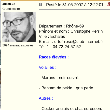
Julien-02
Posté le 31-05-2007 à 12:22:01
Grand maitre
Pseudo du forum :
Département : Rhône-69
Prénom et nom : Christophe Perrin
Ville : Echalas
E-mail : c-tof-rose@club-internet.fr
5094 messages postés
Tél. 1 : 04-72-24-57-52
Races élevées
:
Volailles :
- Marans : noir cuivré.
- Bantam de pekin : gris perle
Autres :
- Cocker anglais et chat europeen.