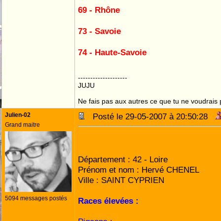
69 - Rhône
73 - Savoie
74 - Haute-Savoie
--------------------
JUJU
Ne fais pas aux autres ce que tu ne voudrais p
Julien-02
Posté le 29-05-2007 à 20:50:28
Grand maitre
Pseudo du forum 
Département : 42 - Loire
Prénom et nom : Hervé CHENEL
Ville : SAINT CYPRIEN
5094 messages postés
Races élevées :