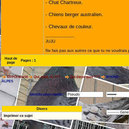
- Chat Chartreux.
- Chiens berger australien.
- Chevaux de couleur.
--------------------
JUJU
Ne fais pas aux autres ce que tu ne voudrais p
Haut de
Pages :
1
page
CFPOI World
Qui, quoi, où ??? ...
Qui éleve quoi ???
RHONE-
ALPES
Identification rapide :
Divers
Imprimer ce sujet