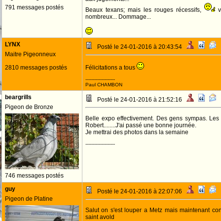
791 messages postés
Beaux texans; mais les rouges récessifs,
v
nombreux... Dommage...
LYNX
Posté le 24-01-2016 à 20:43:54
Maitre Pigeonneux
2810 messages postés
Félicitations a tous
--------------------
Paul CHAMBON
beargrills
Posté le 24-01-2016 à 21:52:16
Pigeon de Bronze
Belle expo effectivement. Des gens sympas. Les
Robert........J'ai passé une bonne journée.
Je mettrai des photos dans la semaine
--------------------
746 messages postés
guy
Posté le 24-01-2016 à 22:07:06
Pigeon de Platine
Salut on s'est louper a Metz mais maintenant cont
saint avold