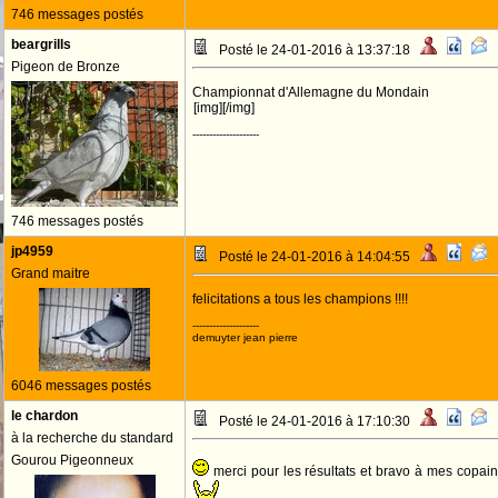
746 messages postés
beargrills
Posté le 24-01-2016 à 13:37:18
Pigeon de Bronze
Championnat d'Allemagne du Mondain
[img][/img]
--------------------
746 messages postés
jp4959
Posté le 24-01-2016 à 14:04:55
Grand maitre
felicitations a tous les champions !!!!
--------------------
demuyter jean pierre
6046 messages postés
le chardon
Posté le 24-01-2016 à 17:10:30
à la recherche du standard
Gourou Pigeonneux
merci pour les résultats et bravo à mes copai