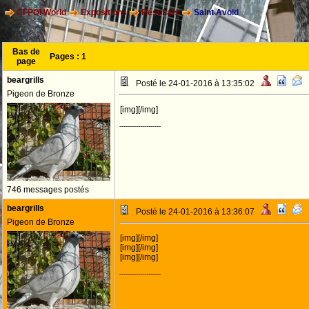
CFPOI World
Expositions
Résultats
Saint Avold
Bas de
Pages :
1
page
beargrills
Posté le 24-01-2016 à 13:35:02
Pigeon de Bronze
[img][/img]
--------------------
746 messages postés
beargrills
Posté le 24-01-2016 à 13:36:07
Pigeon de Bronze
[img][/img]
[img][/img]
[img][/img]
--------------------