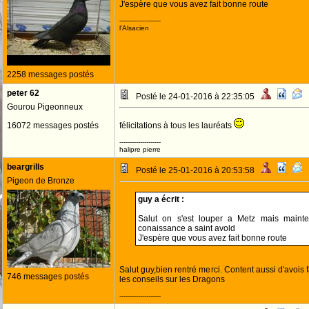
J'espère que vous avez fait bonne route
--------------------
l'Alsacien
2258 messages postés
peter 62
Posté le 24-01-2016 à 22:35:05
Gourou Pigeonneux
16072 messages postés
félicitations à tous les lauréats
--------------------
halipre pierre
beargrills
Posté le 25-01-2016 à 20:53:58
Pigeon de Bronze
guy a écrit :
Salut on s'est louper a Metz mais mainten
conaissance a saint avold
J'espère que vous avez fait bonne route
Salut guy,bien rentré merci. Content aussi d'avois 
746 messages postés
les conseils sur les Dragons
--------------------