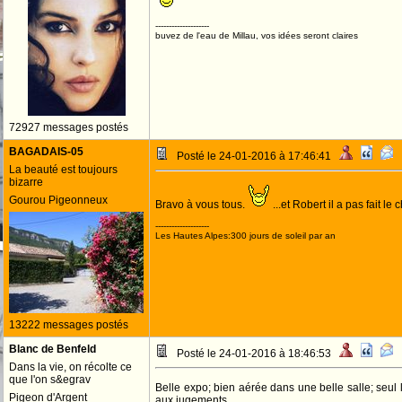
--------------------
buvez de l'eau de Millau, vos idées seront claires
72927 messages postés
BAGADAIS-05
Posté le 24-01-2016 à 17:46:41
La beauté est toujours
bizarre
Gourou Pigeonneux
Bravo à vous tous.
...et Robert il a pas fait l
--------------------
Les Hautes Alpes:300 jours de soleil par an
13222 messages postés
Blanc de Benfeld
Posté le 24-01-2016 à 18:46:53
Dans la vie, on récolte ce
que l'on s&egrav
Belle expo; bien aérée dans une belle salle; seul l
Pigeon d'Argent
aux jugements...