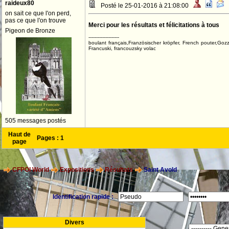
raideux80
Posté le 25-01-2016 à 21:08:00
on sait ce que l'on perd,
pas ce que l'on trouve
Merci pour les résultats et félicitations à tous
Pigeon de Bronze
--------------------
boulant français,Französischer kröpfer, French pouter,Goz
Francuski, francouzsky volac
505 messages postés
Haut de
Pages :
1
page
CFPOI World
Expositions
Résultats
Saint Avold
Identification rapide :
Divers