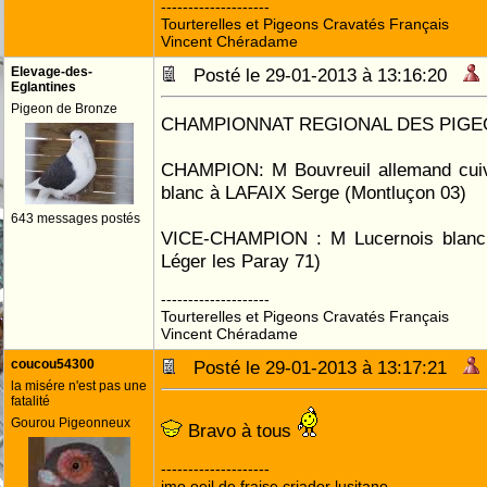
--------------------
Tourterelles et Pigeons Cravatés Français
Vincent Chéradame
Elevage-des-
Posté le 29-01-2013 à 13:16:20
Eglantines
Pigeon de Bronze
CHAMPIONNAT REGIONAL DES PIGE
CHAMPION: M Bouvreuil allemand cuivr
blanc à LAFAIX Serge (Montluçon 03)
643 messages postés
VICE-CHAMPION : M Lucernois blanc 
Léger les Paray 71)
--------------------
Tourterelles et Pigeons Cravatés Français
Vincent Chéradame
coucou54300
Posté le 29-01-2013 à 13:17:21
la misére n'est pas une
fatalité
Gourou Pigeonneux
Bravo à tous
--------------------
jmo oeil de fraise,criador lusitano