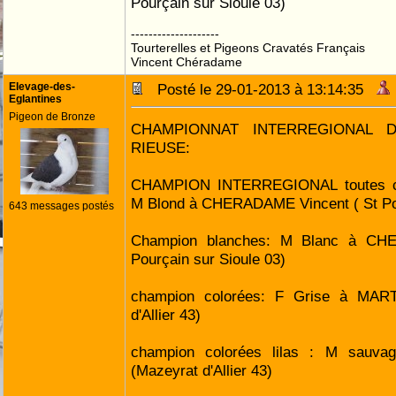
Pourçain sur Sioule 03)
--------------------
Tourterelles et Pigeons Cravatés Français
Vincent Chéradame
Elevage-des-
Posté le 29-01-2013 à 13:14:35
Eglantines
Pigeon de Bronze
CHAMPIONNAT INTERREGIONAL 
RIEUSE:
CHAMPION INTERREGIONAL toutes ca
M Blond à CHERADAME Vincent ( St Pou
643 messages postés
Champion blanches: M Blanc à CH
Pourçain sur Sioule 03)
champion colorées: F Grise à MAR
d'Allier 43)
champion colorées lilas : M sauv
(Mazeyrat d'Allier 43)