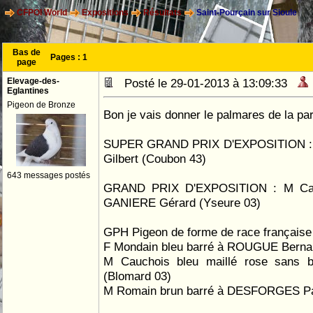
CFPOI World
Expositions
Résultats
Saint-Pourçain sur Sioule
Bas de
Pages :
1
page
Elevage-des-
Posté le 29-01-2013 à 13:09:33
Eglantines
Pigeon de Bronze
Bon je vais donner le palmares de la par
SUPER GRAND PRIX D'EXPOSITION : 
Gilbert (Coubon 43)
643 messages postés
GRAND PRIX D'EXPOSITION : M Capu
GANIERE Gérard (Yseure 03)
GPH Pigeon de forme de race française
F Mondain bleu barré à ROUGUE Berna
M Cauchois bleu maillé rose sans 
(Blomard 03)
M Romain brun barré à DESFORGES Pa