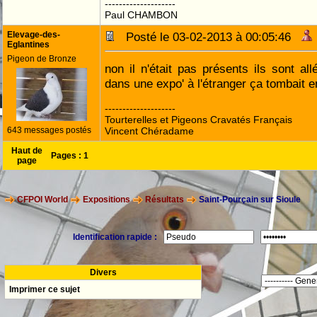
--------------------
Paul CHAMBON
Elevage-des-
Posté le 03-02-2013 à 00:05:46
Eglantines
Pigeon de Bronze
non il n'était pas présents ils sont al
dans une expo' à l'étranger ça tombait
--------------------
Tourterelles et Pigeons Cravatés Français
643 messages postés
Vincent Chéradame
Haut de
Pages :
1
page
CFPOI World
Expositions
Résultats
Saint-Pourçain sur Sioule
Identification rapide :
Divers
Imprimer ce sujet