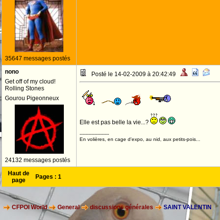
35647 messages postés
nono
Posté le 14-02-2009 à 20:42:49
Get off of my cloud!
Rolling Stones
Gourou Pigeonneux
Elle est pas belle la vie...?
--------------------
En volières, en cage d'expo, au nid, aux petits-pois...
24132 messages postés
Haut de
Pages :
1
page
CFPOI World
General
discussions générales
SAINT VALENTIN