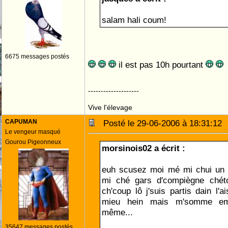
salam hali coum!
6675 messages postés
il est pas 10h pourtant
--------------------
Vive l'élevage
CAPUMAN
Posté le 29-06-2006 à 18:31:1
Le vengeur masqué
Gourou Pigeonneux
morsinois02 a écrit :
euh scusez moi mé mi chui un g
mi ché gars d'compiègne chét
ch'coup lô j'suis partis dain l'
mieu hein mais m'somme e
même...
35647 messages postés