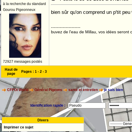
à la recherche du standard
Gourou Pigeonneux
bien sûr qu'on comprend un p'tit peu
--------------------
buvez de l'eau de Millau, vos idées seront c
72927 messages postés
Haut de
Pages :
1
-
2
-
3
page
CFPOI World
Général Pigeons
santé et entretien
je sais bien
Identification rapide :
Divers
Imprimer ce sujet