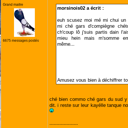
Grand maitre
morsinois02 a écrit :
euh scusez moi mé mi chui un g
mi ché gars d'compiègne chét
ch'coup lô j'suis partis dain l'
mieu hein mais m'somme e
6675 messages postés
même...
Amusez vous bien à déchiffrer to
ché bien commo ché gars du sud y
dit. i reste sur leur kayélle tanque 
--------------------