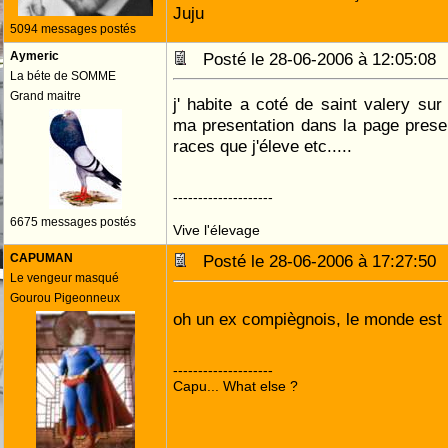
Juju
5094 messages postés
Aymeric
Posté le 28-06-2006 à 12:05:0
La béte de SOMME
Grand maitre
j' habite a coté de saint valery su
ma presentation dans la page prese
races que j'éleve etc.....
--------------------
6675 messages postés
Vive l'élevage
CAPUMAN
Posté le 28-06-2006 à 17:27:5
Le vengeur masqué
Gourou Pigeonneux
oh un ex compiègnois, le monde est 
--------------------
Capu... What else ?