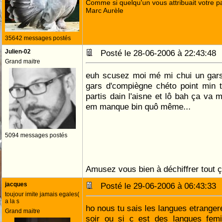
Comme si quelqu'un vous attribuait votre pa
Marc Aurèle
35642 messages postés
Julien-02
Posté le 28-06-2006 à 22:43:4
Grand maitre
euh scusez moi mé mi chui un gars 
gars d'compiègne chéto point min t
partis dain l'aisne et lô bah ça v
em manque bin quô même...
5094 messages postés
Amusez vous bien à déchiffrer tout 
jacques
Posté le 29-06-2006 à 06:43:3
toujour imite jamais egales(
a la s
ho nous tu sais les langues etrangere
Grand maitre
soir ou si c est des langues fem