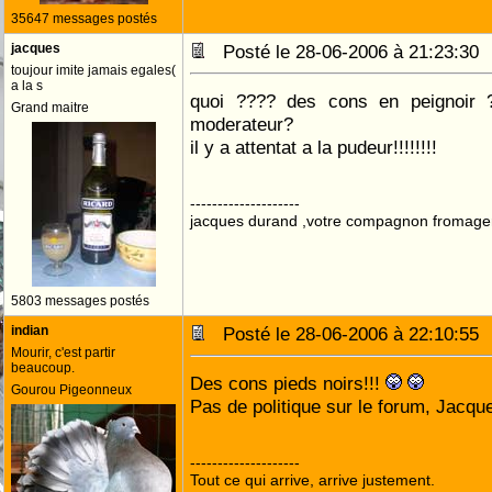
35647 messages postés
jacques
Posté le 28-06-2006 à 21:23:3
toujour imite jamais egales(
a la s
quoi ???? des cons en peignoir ?
Grand maitre
moderateur?
il y a attentat a la pudeur!!!!!!!!
--------------------
jacques durand ,votre compagnon fromage
5803 messages postés
indian
Posté le 28-06-2006 à 22:10:5
Mourir, c'est partir
beaucoup.
Des cons pieds noirs!!!
Gourou Pigeonneux
Pas de politique sur le forum, Jacqu
--------------------
Tout ce qui arrive, arrive justement.