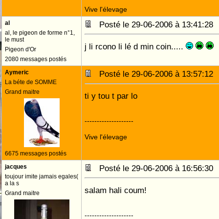
Vive l'élevage
al
Posté le 29-06-2006 à 13:41:2
al, le pigeon de forme n°1,
le must
j li rcono li lé d min coin.....
Pigeon d'Or
2080 messages postés
Aymeric
Posté le 29-06-2006 à 13:57:1
La béte de SOMME
Grand maitre
ti y tou t par lo
--------------------
Vive l'élevage
6675 messages postés
jacques
Posté le 29-06-2006 à 16:56:3
toujour imite jamais egales(
a la s
salam hali coum!
Grand maitre
--------------------