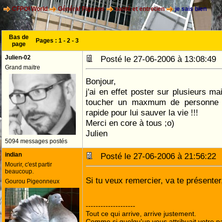
CFPOI World
Général Pigeons
santé et entretien
je sais bien
Bas de
Pages :
1
-
2
-
3
page
Julien-02
Posté le 27-06-2006 à 13:08:4
Grand maitre
Bonjour,
j'ai en effet poster sur plusieurs ma
toucher un maxmum de personne e
rapide pour lui sauver la vie !!!
Merci en core à tous ;o)
Julien
5094 messages postés
indian
Posté le 27-06-2006 à 21:56:2
Mourir, c'est partir
beaucoup.
Si tu veux remercier, va te présenter
Gourou Pigeonneux
--------------------
Tout ce qui arrive, arrive justement.
Comme si quelqu'un vous attribuait votre pa