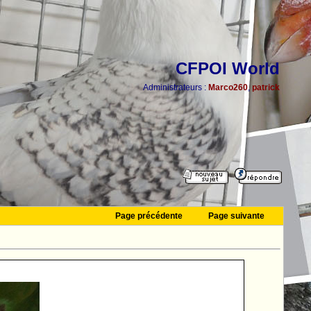
CFPOI World
Administrateurs :
Marco260
,
patrick
Page précédente
Page suivante