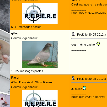
Merci !
C'est vrai que je ne suis p
--------------------
POUR QUE VIVE LE RACER LI
6941 messages postés
gillou
Posté le 30-05-2012 à
Gourou Pigeonneux
c'est méme gacher
--------------------
13927 messages postés
Racer
Posté le 30-05-2012 à
-Club Français du Show Racer-
Gourou Pigeonneux
Je sais !
--------------------
POUR QUE VIVE LE RACER LI