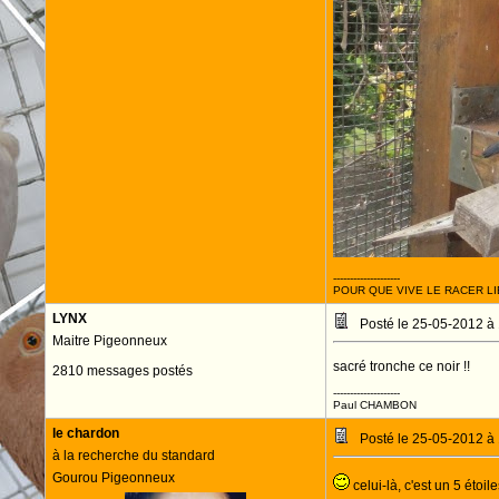
--------------------
POUR QUE VIVE LE RACER LI
LYNX
Posté le 25-05-2012 à
Maitre Pigeonneux
sacré tronche ce noir !!
2810 messages postés
--------------------
Paul CHAMBON
le chardon
Posté le 25-05-2012 à
à la recherche du standard
Gourou Pigeonneux
celui-là, c'est un 5 étoil