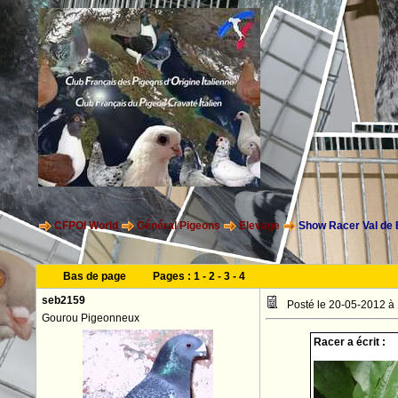
CFPOI World
Général Pigeons
Elevage
Show Racer Val de 
Bas de page
Pages :
1
-
2
-
3
-
4
seb2159
Posté le 20-05-2012 à
Gourou Pigeonneux
Racer a écrit :