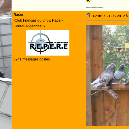
--------------------
Racer
Posté le 21-05-2012 à
-Club Français du Show Racer-
Gourou Pigeonneux
6941 messages postés