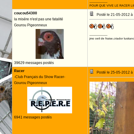
--------------------
POUR QUE VIVE LE RACER LI
coucou54300
Posté le 21-05-2012 à
la misére n'est pas une fatalité
Gourou Pigeonneux
--------------------
jmo oeil de fraise,criador lusitan
39629 messages postés
Racer
Posté le 25-05-2012 à
-Club Français du Show Racer-
Gourou Pigeonneux
6941 messages postés