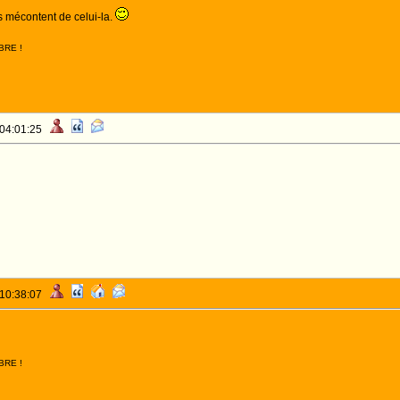
as mécontent de celui-la.
BRE !
 04:01:25
 10:38:07
BRE !