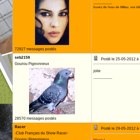
--------------------
buvez de l'eau de Millau, vos idé
72927 messages postés
seb2159
Posté le 25-05-2012 à
Gourou Pigeonneux
jolie
--------------------
28570 messages postés
Racer
Posté le 29-05-2012 à
-Club Français du Show Racer-
Gourou Pigeonneux