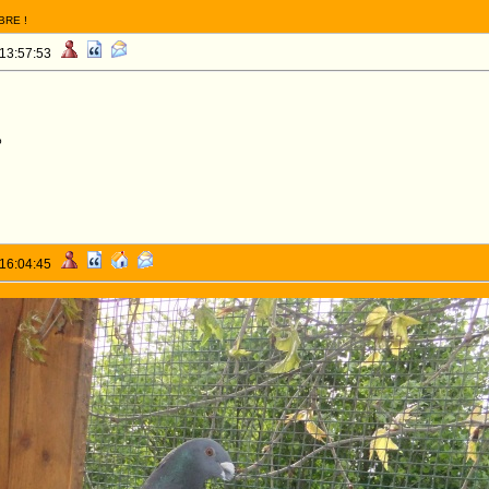
BRE !
 13:57:53
o
 16:04:45