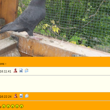
BRE !
 16:11:41
 16:22:24
es