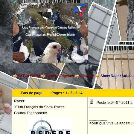
CFPOI World
Général Pigeons
Elevage
Show Racer Val-de-
Bas de page
Pages :
1
-
2
-
3
-
4
Racer
Posté le 04-07-2011 à
-Club Français du Show Racer-
Gourou Pigeonneux
--------------------
POUR QUE VIVE LE RACER LI