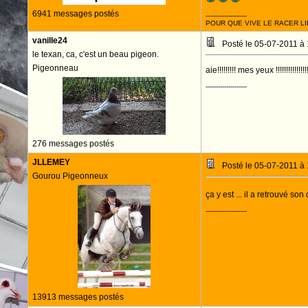
6941 messages postés
--------------------
POUR QUE VIVE LE RACER LI
vanille24
Posté le 05-07-2011 à
le texan, ca, c'est un beau pigeon.
Pigeonneau
aie!!!!!!!!! mes yeux !!!!!!!!!!!!!!!!!!!
--------------------
276 messages postés
JLLEMEY
Posté le 05-07-2011 à
Gourou Pigeonneux
ça y est ... il a retrouvé so
--------------------
13913 messages postés