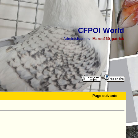
CFPOI World
Administrateurs :
Marco260
,
patrick
Page suivante