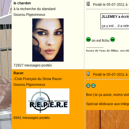
le chardon
Posté le 05-07-2011 à
à la recherche du standard
Gourou Pigeonneux
JLLEMEY a écrit 
ça y est ... il a 
on est fichu
--------------------
buvez de l'eau de Millau, vos idé
72927 messages postés
Racer
Posté le 05-07-2011 à
-Club Français du Show Racer-
Gourou Pigeonneux
Bon j'ai ça aussi, moins vi
Spécial dédicace aux intégr
6941 messages postés