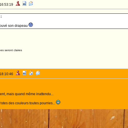
 16:53:19
:
retrouvé son drapeau
es seront claires
 18:10:46
olent, mais quand même inattendu...
istes des couleurs toutes pourries...