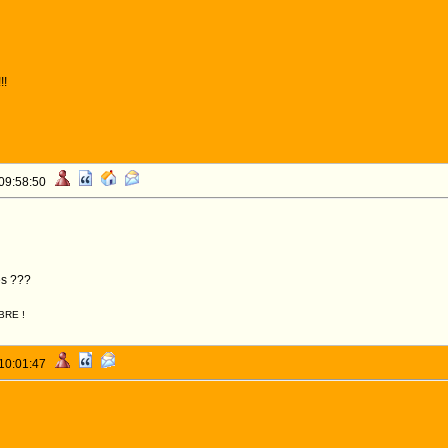
!!
 09:58:50
es ???
BRE !
 10:01:47