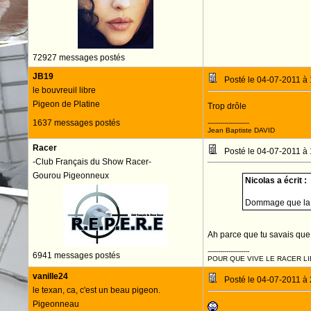
72927 messages postés
JB19
Posté le 04-07-2011 à
le bouvreuil libre
Pigeon de Platine
Trop drôle
1637 messages postés
--------------------
Jean Baptiste DAVID
Racer
Posté le 04-07-2011 à
-Club Français du Show Racer-
Gourou Pigeonneux
Nicolas a écrit :
Dommage que la ph
Ah parce que tu savais que
--------------------
6941 messages postés
POUR QUE VIVE LE RACER LI
vanille24
Posté le 04-07-2011 à
le texan, ca, c'est un beau pigeon.
Pigeonneau