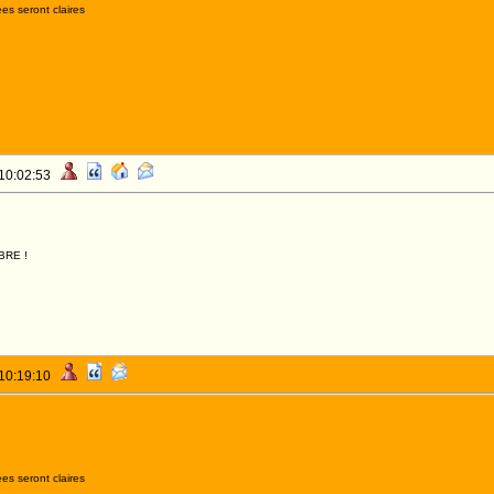
es seront claires
 10:02:53
BRE !
 10:19:10
es seront claires