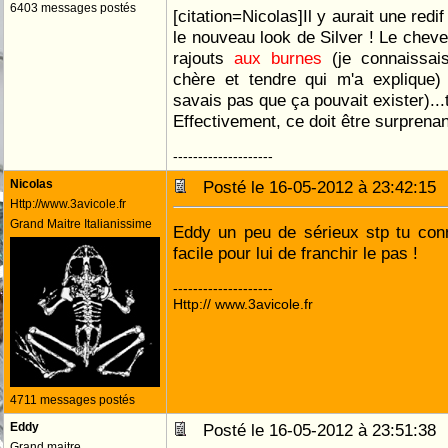
6403 messages postés
[citation=Nicolas]Il y aurait une red
le nouveau look de Silver ! Le cheve
rajouts
aux burnes
(je connaissai
chère et tendre qui m'a explique) 
savais pas que ça pouvait exister)...t
Effectivement, ce doit être surprenant
--------------------
Nicolas
Posté le 16-05-2012 à 23:42:1
Http://www.3avicole.fr
Grand Maitre Italianissime
Eddy un peu de sérieux stp tu conn
facile pour lui de franchir le pas !
--------------------
Http:// www.3avicole.fr
4711 messages postés
Eddy
Posté le 16-05-2012 à 23:51:3
Grand maitre