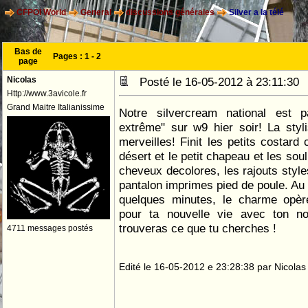
CFPOI World
General
discussions générales
Silver a la télé
Bas de
Pages :
1
-
2
page
Nicolas
Posté le 16-05-2012 à 23:11:3
Http://www.3avicole.fr
Grand Maitre Italianissime
Notre silvercream national est p
extrême" sur w9 hier soir! La styl
merveilles! Finit les petits costard
désert et le petit chapeau et les sou
cheveux decolores, les rajouts style
pantalon imprimes pied de poule. Au 
quelques minutes, le charme opèr
pour ta nouvelle vie avec ton no
trouveras ce que tu cherches !
4711 messages postés
Edité le 16-05-2012 e 23:28:38 par Nicolas