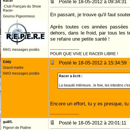
Racer
Posté le 18-05-2012 à 09:34:3
-Club Français du Show
Racer-
En passant, je trouve qu'il faut sout
Gourou Pigeonneux
Après toutes ces années passées 
dehors, dans le froid, par tous les t
se refaire une petite santé !
--------------------
6941 messages postés
POUR QUE VIVE LE RACER LIBRE !
Eddy
Posté le 18-05-2012 à 15:34:5
Grand maitre
6403 messages postés
Racer a écrit :
La beauté intérieure...le foie, les intestins c'e
Encore un effort, tu y es presque, tu 
--------------------
gui85.
Posté le 18-05-2012 à 20:01:1
Pigeon de Platine