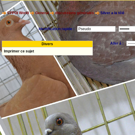
CFPOI World
General
discussions générales
Silver a la télé
Identification rapide :
Aller à :
Divers
Imprimer ce sujet