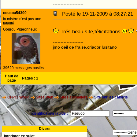
--------------------
coucou54300
Posté le 19-11-2009 à 08:27:2
la misére n'est pas une
fatalité
Gourou Pigeonneux
Trés beau site,félicitations
--------------------
jmo oeil de fraise,criador lusitano
39629 messages postés
Haut de
Pages :
1
page
CFPOI World
Sites Web
Sites animaliers
Site sur les canaris
Identification rapide :
Divers
Imprimer ce sujet