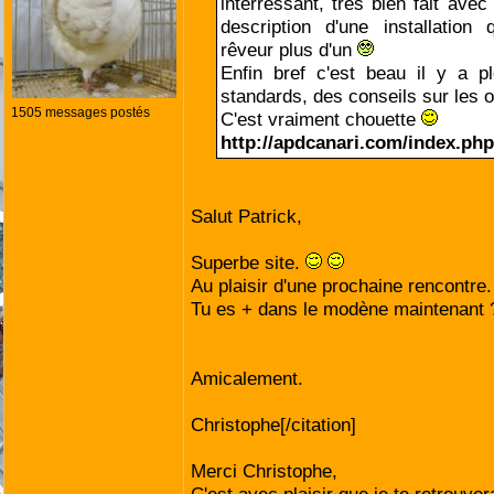
interressant, très bien fait ave
description d'une installation
rêveur plus d'un
Enfin bref c'est beau il y a p
standards, des conseils sur les 
1505 messages postés
C'est vraiment chouette
http://apdcanari.com/index.php
Salut Patrick,
Superbe site.
Au plaisir d'une prochaine rencontre.
Tu es + dans le modène maintenant 
Amicalement.
Christophe[/citation]
Merci Christophe,