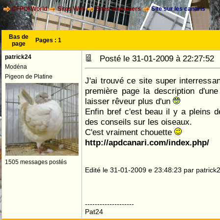
CFPOI World
Sites Web
Sites animaliers
Site sur les canaris
Bas de
Pages :
1
page
patrick24
Posté le 31-01-2009 à 22:27:5
Modéna
Pigeon de Platine
J'ai trouvé ce site super interressan
première page la description d'une 
laisser rêveur plus d'un
Enfin bref c'est beau il y a pleins 
des conseils sur les oiseaux.
C'est vraiment chouette
http://apdcanari.com/index.php/
1505 messages postés
Edité le 31-01-2009 e 23:48:23 par patrick
--------------------
Pat24