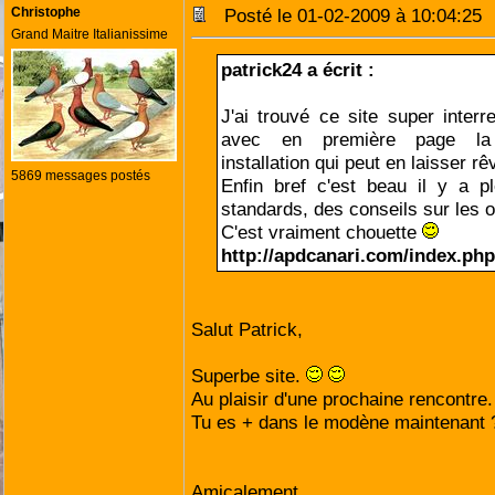
Christophe
Posté le 01-02-2009 à 10:04:2
Grand Maitre Italianissime
patrick24 a écrit :
J'ai trouvé ce site super interre
avec en première page la 
installation qui peut en laisser r
5869 messages postés
Enfin bref c'est beau il y a p
standards, des conseils sur les 
C'est vraiment chouette
http://apdcanari.com/index.php
Salut Patrick,
Superbe site.
Au plaisir d'une prochaine rencontre.
Tu es + dans le modène maintenant 
Amicalement.