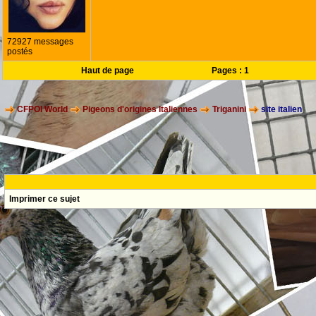
72927 messages
postés
Haut de page
Pages :
1
CFPOI World
Pigeons d'origines Italiennes
Triganini
site italien
Imprimer ce sujet