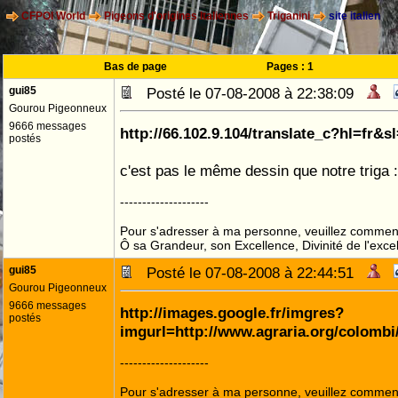
CFPOI World
Pigeons d'origines Italiennes
Triganini
site italien
Bas de page
Pages :
1
gui85
Posté le 07-08-2008 à 22:38:09
Gourou Pigeonneux
9666 messages
http://66.102.9.104/translate_c?hl
postés
c'est pas le même dessin que notre triga :
--------------------
Pour s'adresser à ma personne, veuillez commenc
Ô sa Grandeur, son Excellence, Divinité de l'exce
gui85
Posté le 07-08-2008 à 22:44:51
Gourou Pigeonneux
9666 messages
http://images.google.fr/imgres?
postés
imgurl=http://www.agraria.org/col
--------------------
Pour s'adresser à ma personne, veuillez commenc