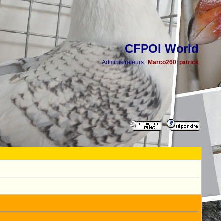
CFPOI World
Administrateurs :
Marco260
,
patrick