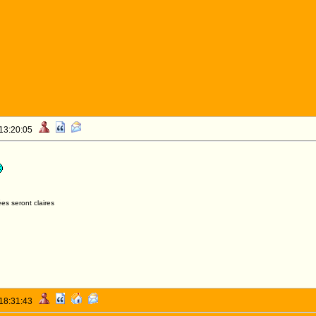
 13:20:05
es seront claires
 18:31:43