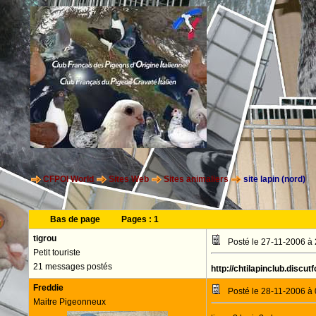
CFPOI World
Sites Web
Sites animaliers
site lapin (nord)
Bas de page
Pages :
1
tigrou
Posté le 27-11-2006 à
Petit touriste
21 messages postés
http://chtilapinclub.discu
Freddie
Posté le 28-11-2006 à
Maitre Pigeonneux