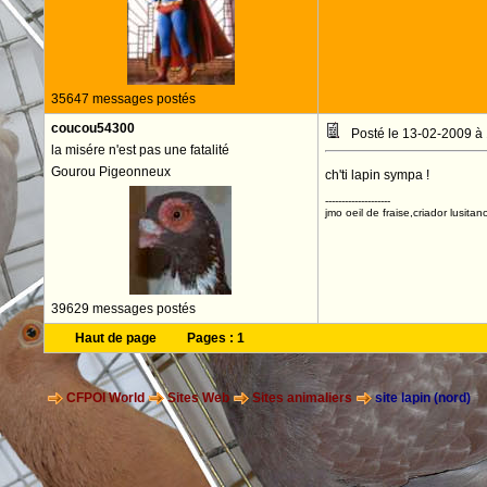
35647 messages postés
coucou54300
Posté le 13-02-2009 à
la misére n'est pas une fatalité
Gourou Pigeonneux
ch'ti lapin sympa !
--------------------
jmo oeil de fraise,criador lusitan
39629 messages postés
Haut de page
Pages :
1
CFPOI World
Sites Web
Sites animaliers
site lapin (nord)