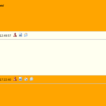
om/
 12:49:57
 17:22:40