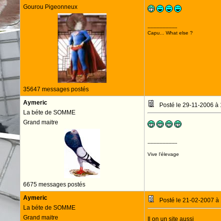
Gourou Pigeonneux
--------------------
Capu... What else ?
35647 messages postés
Aymeric
Posté le 29-11-2006 à
La béte de SOMME
Grand maitre
--------------------
Vive l'élevage
6675 messages postés
Aymeric
Posté le 21-02-2007 à
La béte de SOMME
Grand maitre
Il on un site aussi