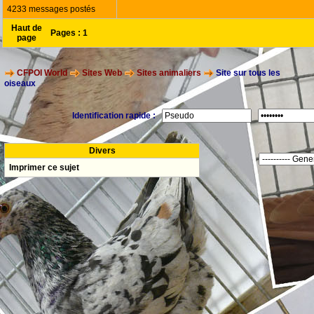
4233 messages postés
Haut de
Pages :
1
page
CFPOI World
Sites Web
Sites animaliers
Site sur tous les
oiseaux
Identification rapide :
Divers
Imprimer ce sujet