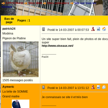
CFPOI World
Sites Web
Sites animaliers
Site sur tous les
oiseaux
Bas de
Pages :
1
page
patrick24
Posté le 14-03-2007 à 00:07:53
Modéna
Pigeon de Platine
Un site super bien fait, plein de photos et de docum
super
http://www.oiseaux.net/
--------------------
Pat24
1505 messages postés
Aymeric
Posté le 14-03-2007 à 13:51:12
La béte de SOMME
Grand maitre
Je connaissais se site il et trés bien
--------------------