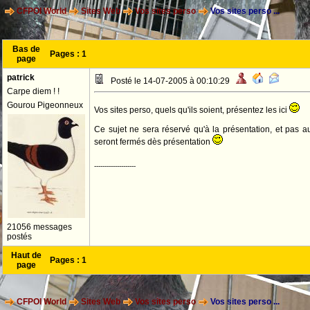
CFPOI World
Sites Web
Vos sites perso
Vos sites perso ...
Bas de
Pages :
1
page
patrick
Posté le 14-07-2005 à 00:10:29
Carpe diem ! !
Gourou Pigeonneux
Vos sites perso, quels qu'ils soient, présentez les ici
Ce sujet ne sera réservé qu'à la présentation, et pas 
seront fermés dès présentation
--------------------
21056 messages
postés
Haut de
Pages :
1
page
CFPOI World
Sites Web
Vos sites perso
Vos sites perso ...