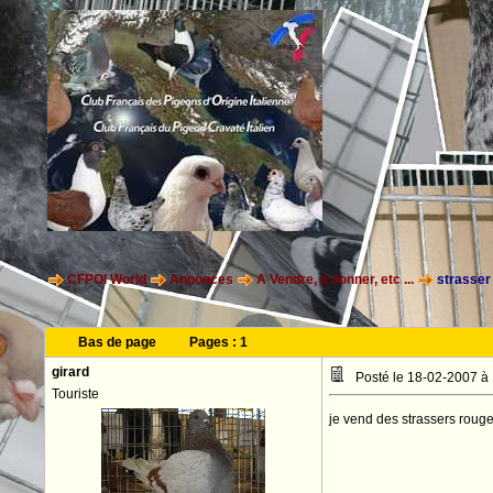
CFPOI World
Annonces
A Vendre, à donner, etc ...
strasser
Bas de page
Pages :
1
girard
Posté le 18-02-2007 à
Touriste
je vend des strassers roug