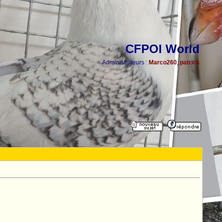
CFPOI World
Administrateurs :
Marco260
,
patrick