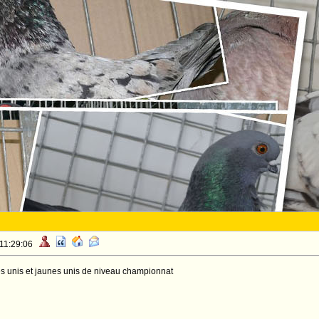
 11:29:06
es unis et jaunes unis de niveau championnat