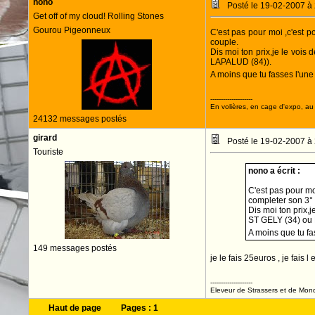
nono
Posté le 19-02-2007 à
Get off of my cloud! Rolling Stones
Gourou Pigeonneux
C'est pas pour moi ,c'est 
couple.
Dis moi ton prix,je le vois
LAPALUD (84)).
A moins que tu fasses l'un
--------------------
En volières, en cage d'expo, au n
24132 messages postés
girard
Posté le 19-02-2007 à
Touriste
nono a écrit :
C'est pas pour mo
completer son 3°
Dis moi ton prix,
ST GELY (34) ou
A moins que tu f
149 messages postés
je le fais 25euros , je fais
--------------------
Eleveur de Strassers et de Mon
Haut de page
Pages :
1