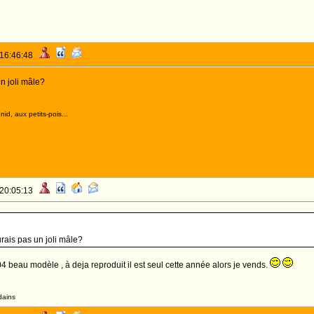
 16:46:48
un joli mâle?
id, aux petits-pois...
 20:05:13
urais pas un joli mâle?
04 beau modèle , à deja reproduit il est seul cette année alors je vends.
dains