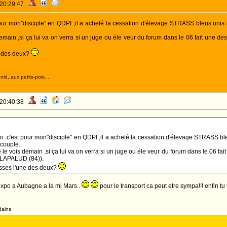
 20:29:47
pour mon"disciple" en QDPI ,il a acheté la cessation d'élevage STRASS bleus unis
 demain ,si ça lui va on verra si un juge ou éle veur du forum dans le 06 fait une
e des deux?
id, aux petits-pois...
 20:40:38
i ,c'est pour mon"disciple" en QDPI ,il a acheté la cessation d'élevage STRASS bl
 couple.
je le vois demain ,si ça lui va on verra si un juge ou éle veur du forum dans le 06 
 LAPALUD (84)).
asses l'une des deux?
 l expo a Aubagne a la mi Mars .
pour le transport ca peut etre sympa!!! enfin tu vo
dains