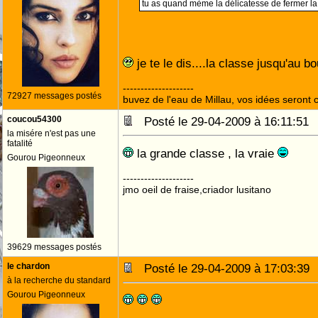
tu as quand mème la délicatesse de fermer l
je te le dis....la classe jusqu'au b
--------------------
72927 messages postés
buvez de l'eau de Millau, vos idées seront c
coucou54300
Posté le 29-04-2009 à 16:11:5
la misére n'est pas une
fatalité
la grande classe , la vraie
Gourou Pigeonneux
--------------------
jmo oeil de fraise,criador lusitano
39629 messages postés
le chardon
Posté le 29-04-2009 à 17:03:3
à la recherche du standard
Gourou Pigeonneux