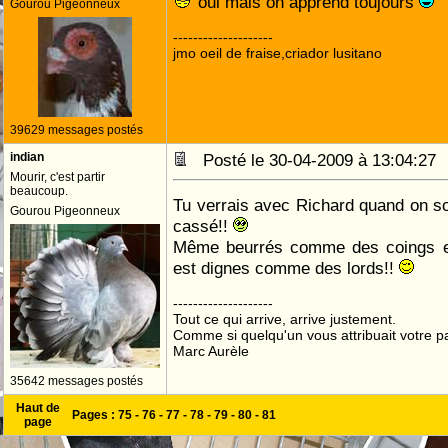
oui mais on apprend toujours
Gourou Pigeonneux
--------------------
jmo oeil de fraise,criador lusitano
39629 messages postés
indian
Posté le 30-04-2009 à 13:04:2
Mourir, c'est partir
beaucoup.
Tu verrais avec Richard quand on sor
Gourou Pigeonneux
cassé!!
Même beurrés comme des coings et
est dignes comme des lords!!
--------------------
Tout ce qui arrive, arrive justement.
Comme si quelqu'un vous attribuait votre pa
Marc Aurèle
35642 messages postés
Haut de
Pages :
75
-
76
-
77
-
78
-
79
-
80
-
81
page