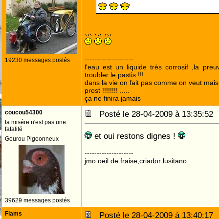
--------------------
19230 messages postés
l'eau est un liquide très corrosif ,la pre
troubler le pastis !!!
dans la vie on fait pas comme on veut mai
prost !!!!!!!! .....
ça ne finira jamais
coucou54300
Posté le 28-04-2009 à 13:35:5
la misére n'est pas une
fatalité
et oui restons dignes !
Gourou Pigeonneux
--------------------
jmo oeil de fraise,criador lusitano
39629 messages postés
Flams
Posté le 28-04-2009 à 13:40:1