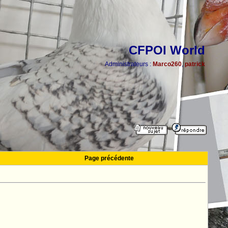
CFPOI World
Administrateurs :
Marco260
,
patrick
Page précédente