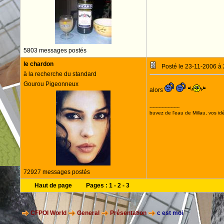
5803 messages postés
le chardon
Posté le 23-11-2006 à
à la recherche du standard
Gourou Pigeonneux
alors
--------------------
buvez de l'eau de Millau, vos idé
72927 messages postés
Haut de page
Pages :
1
-
2
-
3
CFPOI World
General
Présentation
c est moi