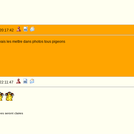
 20:17:42
vais les mettre dans photos tous pigeons
 22:11:47
es seront claires