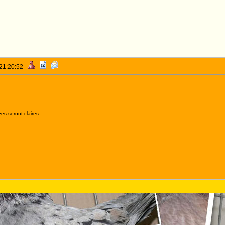
 21:20:52
es seront claires