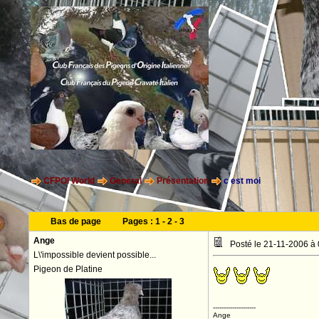
CFPOI World
General
Présentation
c est moi
Bas de page
Pages :
1
-
2
-
3
Ange
Posté le 21-11-2006 à
L\'impossible devient possible...
Pigeon de Platine
--------------------
Ange