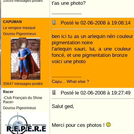
10055 messages postés
t'as une photo?
--------------------
CAPUMAN
Posté le 02-06-2008 à 19:08:1
Le vengeur masqué
Gourou Pigeonneux
ben ici tu as un arlequin néri couleu
pigmentation noire
l'arlequin sauri, lui, a une coule
foncé, et une pigmentation bronze
voici une photo
--------------------
Capu... What else ?
35647 messages postés
Racer
Posté le 02-06-2008 à 19:27:4
-Club Français du Show
Racer-
Salut ged,
Gourou Pigeonneux
Merci pour ces photos !