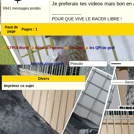
Je preferais tes videos mais bon en a
6941 messages postés
--------------------
POUR QUE VIVE LE RACER LIBRE !
Haut de
Pages :
1
page
CFPOI World
Général Pigeons
Elevage
les QPI de ged!
Identification rapide :
Divers
Imprimer ce sujet