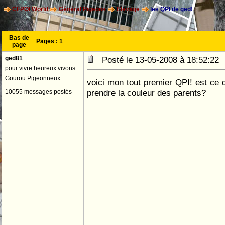
CFPOI World
Général Pigeons
Elevage
les QPI de ged!
Bas de
Pages :
1
page
ged81
Posté le 13-05-2008 à 18:52:2
pour vivre heureux vivons
Gourou Pigeonneux
voici mon tout premier QPI! est ce 
prendre la couleur des parents?
10055 messages postés