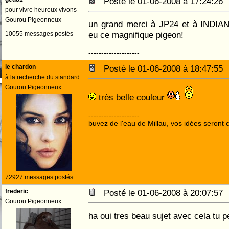
Posté le 01-06-2008 à 17:24:2
pour vivre heureux vivons
Gourou Pigeonneux
un grand merci à JP24 et à INDIAN 
eu ce magnifique pigeon!
10055 messages postés
--------------------
le chardon
Posté le 01-06-2008 à 18:47:5
à la recherche du standard
Gourou Pigeonneux
très belle couleur
--------------------
buvez de l'eau de Millau, vos idées seront c
72927 messages postés
frederic
Posté le 01-06-2008 à 20:07:5
Gourou Pigeonneux
ha oui tres beau sujet avec cela tu pe