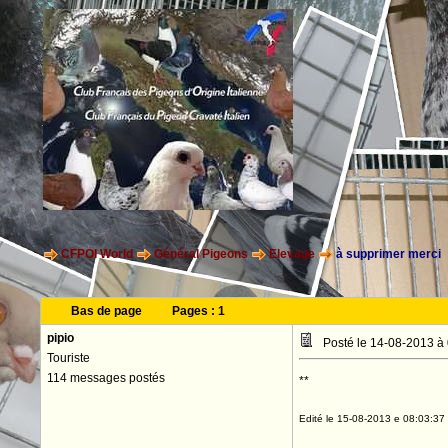
CFPOI World
Général Pigeons
Elevage
à supprimer merci
Bas de page
Pages :
1
pipio
Posté le 14-08-2013 à
Touriste
114 messages postés
**
Edité le 15-08-2013 e 08:03:37 