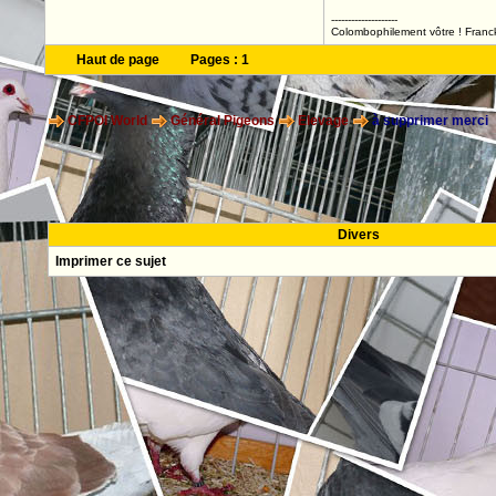
--------------------
Colombophilement vôtre ! Franc
Haut de page
Pages :
1
CFPOI World
Général Pigeons
Elevage
à supprimer merci
Divers
Imprimer ce sujet