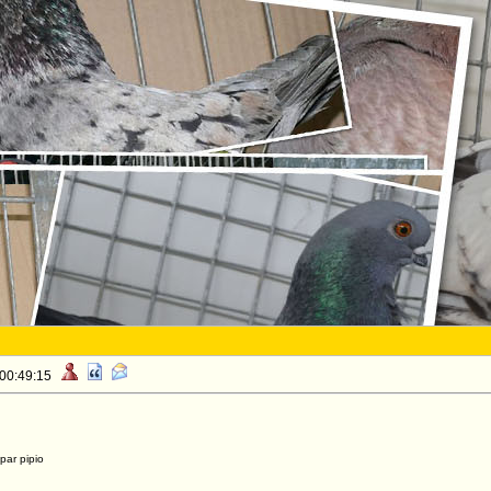
 00:49:15
par pipio