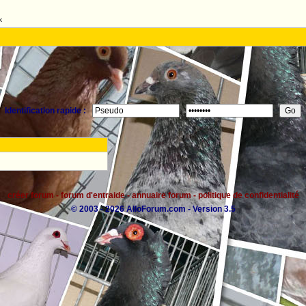
k
Identification rapide :
créer forum
-
forum d'entraide
-
annuaire forum
-
politique de confidentialité
© 2003 - 2026 AlloForum.com - Version 3.5