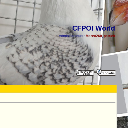
CFPOI World
Administrateurs :
Marco260
,
patrick