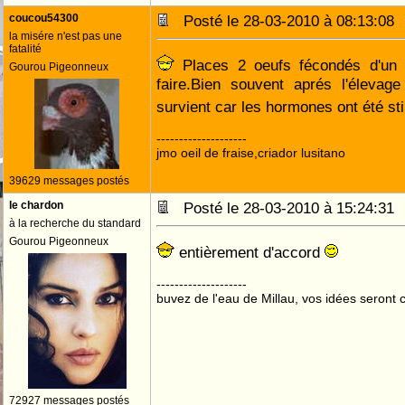
coucou54300
Posté le 28-03-2010 à 08:13:0
la misére n'est pas une
fatalité
Places 2 oeufs fécondés d'un a
Gourou Pigeonneux
faire.Bien souvent aprés l'élevag
survient car les hormones ont été s
--------------------
jmo oeil de fraise,criador lusitano
39629 messages postés
le chardon
Posté le 28-03-2010 à 15:24:3
à la recherche du standard
Gourou Pigeonneux
entièrement d'accord
--------------------
buvez de l'eau de Millau, vos idées seront c
72927 messages postés