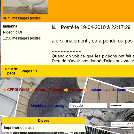
4675 messages postés
indianna
Posté le 19-04-2010 à 22:17:2
Pigeon d'Or
1258 messages postés
alors finalement , ca a pondu ou pa
--------------------
Quand on voit ce que les pigeons ont fait s
Dieu de n'avoir pas donné d'ailes aux vach
Haut de
Pages :
1
page
CFPOI World
Général Pigeons
Elevage
toujours pas de ponte
Identification rapide :
Divers
Imprimer ce sujet