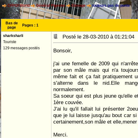
CFPOI World
Général Pigeons
Elevage
toujours pas de ponte
Bas de
Pages :
1
page
sharksharli
Posté le 28-03-2010 à 01:21:0
Touriste
129 messages postés
Bonsoir,
j'ai une femelle de 2009 qui n'arrêt
par son mâle mais qui n'a toujour
même fait et ça fait pratiquement 
s'alterne dans le nid.Elle man
normalement.
Sa soeur qui est plus jeune qu'elle 
1ère couvée.
J'ai lu qu'il fallait lui présenter 2o
que je lui laisse jusqu'au bout car s
certainement,son mâle et elle,mener
Merci.