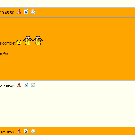
 19:45:50
ès complet
forêts
 21:30:42
 02:10:53