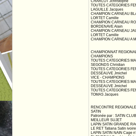
CHARLOT Jchristophe
TOUTES CATEGORIES FEM
LAGUILLE Jacques
CHAMPION CARNEAU BLA
LORTET Camille
CHAMPION CARNEAU ROU
BORDENAVE Alain
CHAMPION CARNEAU JAU
LORTET Camille
CHAMPION CARNEAU A MA
CHAMPIONNAT REGIONAL
CHAMPIONS
TOUTES CATEGORIES MAL
SEGONDS Christian
TOUTES CATEGORIES FEM
DESSEAUVE Jmichel
VICE - CHAMPIONS
TOUTES CATEGORIES MAL
DESSEAUVE Jmichel
TOUTES CATEGORIES FEM
TOMAS Jacques
RENCONTRE REGIONALE 
SATIN
Patronée par : SATIN CLUB
MEILLEUR SUJET
LAPIN SATIN GRANDE RAC
LE RET Tatiana Satin ivoire
LAPIN SATIN NAIN Cage n