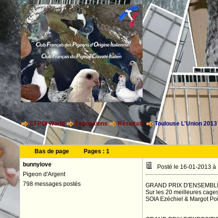
CFPOI World
Expositions
Résultats
Toulouse L'Union 2013
Bas de page
Pages :
1
bunnylove
Posté le 16-01-2013 à
Pigeon d'Argent
798 messages postés
GRAND PRIX D'ENSEMBL
Sur les 20 meilleures cage
SOIA Ezéchiel & Margot Po