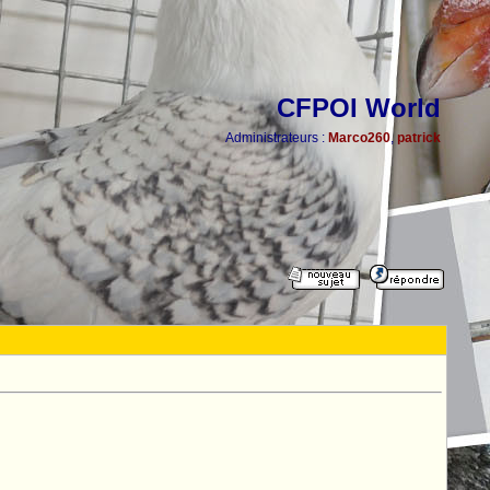
CFPOI World
Administrateurs :
Marco260
,
patrick