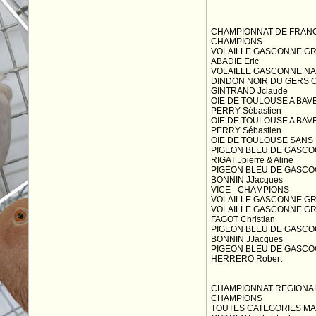
CHAMPIONNAT DE FRAN
CHAMPIONS
VOLAILLE GASCONNE GR 
ABADIE Eric
VOLAILLE GASCONNE NAI
DINDON NOIR DU GERS C
GINTRAND Jclaude
OIE DE TOULOUSE A BAVE
PERRY Sébastien
OIE DE TOULOUSE A BAVE
PERRY Sébastien
OIE DE TOULOUSE SANS 
PIGEON BLEU DE GASCOG
RIGAT Jpierre & Aline
PIGEON BLEU DE GASCOG
BONNIN JJacques
VICE - CHAMPIONS
VOLAILLE GASCONNE GR 
VOLAILLE GASCONNE GR 
FAGOT Christian
PIGEON BLEU DE GASCOG
BONNIN JJacques
PIGEON BLEU DE GASCOG
HERRERO Robert
CHAMPIONNAT REGIONAL
CHAMPIONS
TOUTES CATEGORIES MAL