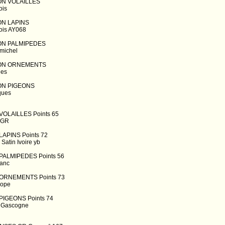
ON VOLAILLES
ois
ON LAPINS
ois AY068
ON PALMIPEDES
michel
ION ORNEMENTS
ues
ON PIGEONS
ques
OLAILLES Points 65
 GR
APINS Points 72
atin Ivoire yb
ALMIPEDES Points 56
anc
ORNEMENTS Points 73
rope
IGEONS Points 74
 Gascogne