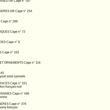
ISES GR Cage n° 167
GERES GR Cage n° 254
Cage n° 289
QUES Cage n° 72
DES Cage n° 9
 Cage n° 102
 ET ORNEMENTS Cage n° 116
445
outi solid cannelle
RACES Cage n° 331
on français noir
YENNES Cage n° 346
ienne
ERES Cage n° 376
vane français