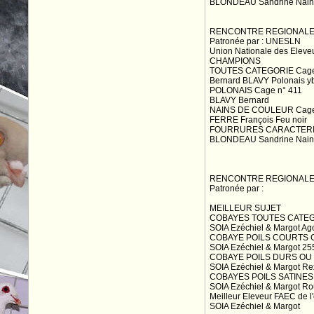
BLONDEAU Sandrine Nain sa
RENCONTRE REGIONALE 
Patronée par : UNESLN
Union Nationale des Eleve
CHAMPIONS
TOUTES CATEGORIE Cage
Bernard BLAVY Polonais y
POLONAIS Cage n° 411
BLAVY Bernard
NAINS DE COULEUR Cage
FERRE François Feu noir
FOURRURES CARACTERIS
BLONDEAU Sandrine Nain sa
RENCONTRE REGIONALE
Patronée par :
MEILLEUR SUJET
COBAYES TOUTES CATEGO
SOIA Ezéchiel & Margot Agou
COBAYE POILS COURTS C
SOIA Ezéchiel & Margot 2
COBAYE POILS DURS OU 
SOIA Ezéchiel & Margot Re
COBAYES POILS SATINES 
SOIA Ezéchiel & Margot Ro
Meilleur Eleveur FAEC de l'
SOIA Ezéchiel & Margot