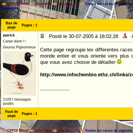
CFPOI World
Sites Web
Site pigeons
Toutes les races de pigeons
sauvages
Bas de
Pages :
1
page
patrick
Posté le 30-07-2005 à 18:02:28
Carpe diem ! !
Gourou Pigeonneux
Cette page regroupe les differentes race
monde entier et vous oriente vers plus d
que vous avez choisie de détailler
http://www.infochembio.ethz.ch/links/
--------------------
21057 messages
postés
Haut de
Pages :
1
page
CFPOI World
Sites Web
Site pigeons
Toutes les races de pigeons