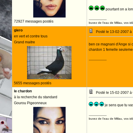
pourtant on a l
--------------------
72927 messages postés
buvez de l'eau de Millau, vos idé
giero
Posté le 13-02-2007 à
en vert et contre tous
Grand maitre
ben ce magnani d'Ange si c'e
chardon 1 femelle seuleme
--------------------
5655 messages postés
le chardon
Posté le 15-02-2007 à
à la recherche du standard
Gourou Pigeonneux
je sens que tu vas
--------------------
buvez de l'eau de Millau, vos idé