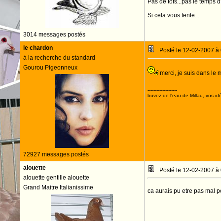
Pas de tofs...pas le temps d
Si cela vous tente...
3014 messages postés
le chardon
Posté le 12-02-2007 à
à la recherche du standard
Gourou Pigeonneux
merci, je suis dans le 
--------------------
buvez de l'eau de Millau, vos idé
72927 messages postés
alouette
Posté le 12-02-2007 à
alouette gentille alouette
Grand Maitre Italianissime
ca aurais pu etre pas mal p