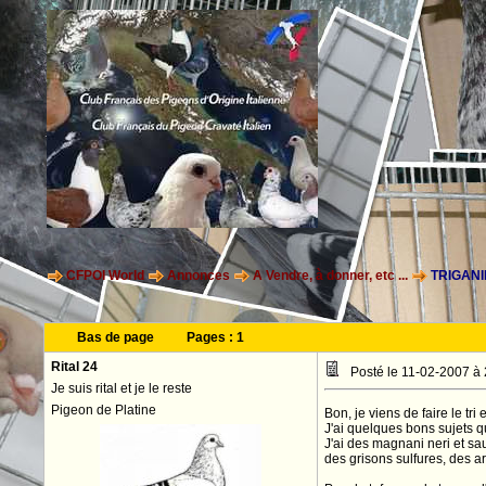
CFPOI World
Annonces
A Vendre, à donner, etc ...
TRIGANI
Bas de page
Pages :
1
Rital 24
Posté le 11-02-2007 à
Je suis rital et je le reste
Pigeon de Platine
Bon, je viens de faire le t
J'ai quelques bons sujets q
J'ai des magnani neri et sa
des grisons sulfures, des a