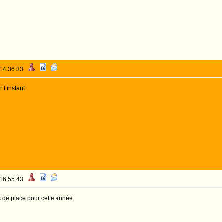
 14:36:33
 l instant
 16:55:43
s de place pour cette année