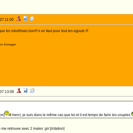
 07:11:00
 toi robot!mais bon!!! il en faut pour tout les egouts !!!
on fromager
 07:13:08
on]
merci, je suis dans le même cas que toi et il est temps de faire les couples
 me retrouve avec 2 males :grr:[/citation]