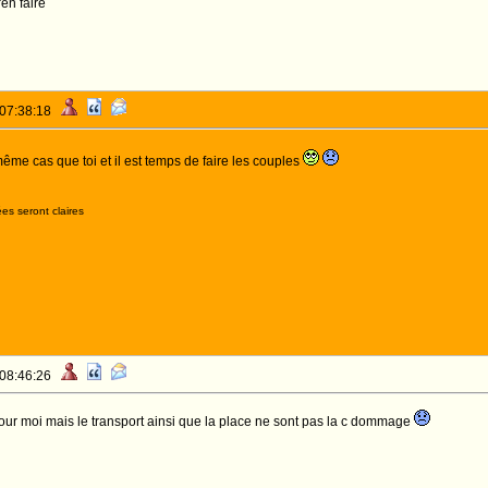
'en faire
 07:38:18
même cas que toi et il est temps de faire les couples
es seront claires
 08:46:26
our moi mais le transport ainsi que la place ne sont pas la c dommage