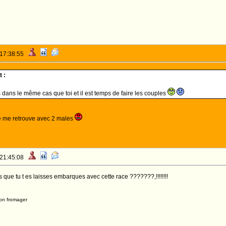
 17:38:55
 :
s dans le même cas que toi et il est temps de faire les couples
je me retrouve avec 2 males
 21:45:08
as que tu t es laisses embarques avec cette race ???????,!!!!!!!!
on fromager