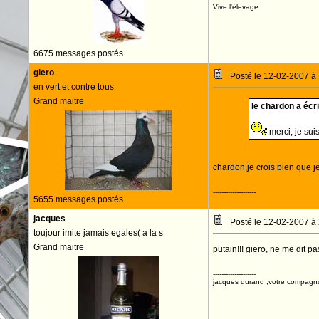
Vive l'élevage
6675 messages postés
giero
Posté le 12-02-2007 à
en vert et contre tous
Grand maitre
le chardon a écrit
merci, je sui
chardon,je crois bien que 
--------------------
5655 messages postés
jacques
Posté le 12-02-2007 à
toujour imite jamais egales( a la s
Grand maitre
putain!!! giero, ne me dit p
--------------------
jacques durand ,votre compagn