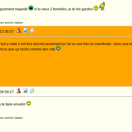
onguement regardé
si tu veux 2 femelles, je te les gardes
es seront claires
 13:36:37
st u male il est tres discret,seulement je l'ai vu une fois se manifester...donc pa
nt,vu que ça niche comme des rats
 06:58:27
 te faire envahir
es seront claires