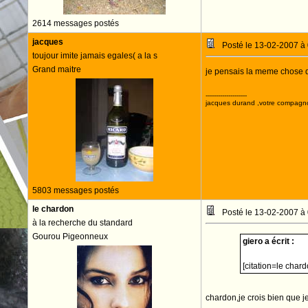
2614 messages postés
jacques
Posté le 13-02-2007 à
toujour imite jamais egales( a la s
Grand maitre
je pensais la meme chose que
--------------------
jacques durand ,votre compagn
5803 messages postés
le chardon
Posté le 13-02-2007 à
à la recherche du standard
Gourou Pigeonneux
giero a écrit :
[citation=le chard
chardon,je crois bien que je