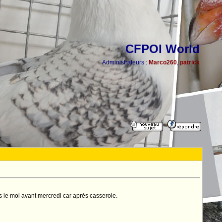
CFPOI World
Administrateurs :
Marco260
,
patrick
s le moi avant mercredi car aprés casserole.