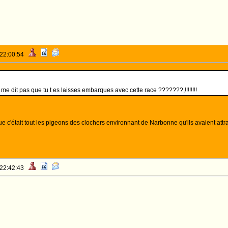
 22:00:54
e me dit pas que tu t es laisses embarques avec cette race ???????,!!!!!!!!
ue c'était tout les pigeons des clochers environnant de Narbonne qu'ils avaient att
 22:42:43