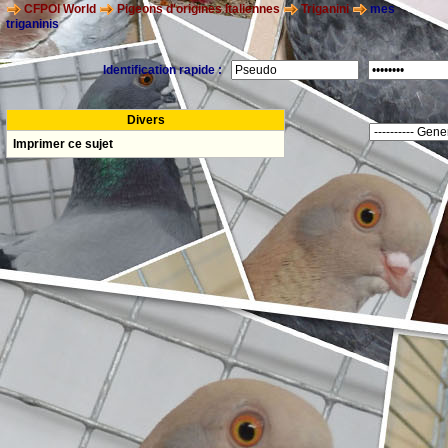
CFPOI World
Pigeons d'origines Italiennes
Triganini
mes
triganinis
Identification rapide :
Divers
Imprimer ce sujet