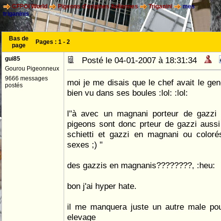
CFPOI World
Pigeons d'origines Italiennes
Triganini
mes
triganinis
Bas de
Pages :
1
-
2
page
gui85
Posté le 04-01-2007 à 18:31:34
Gourou Pigeonneux
9666 messages
moi je me disais que le chef avait le gen
postés
bien vu dans ses boules :lol: :lol:
l"à avec un magnani porteur de gazzi 
pigeons sont donc prteur de gazzi aussi 
schietti et gazzi en magnani ou color
sexes ;) "
des gazzis en magnanis????????, :heu:
bon j'ai hyper hate.
il me manquera juste un autre male po
elevage