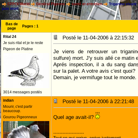
CFPOI World
Général Pigeons
santé et entretien
Triganino vivant
puis mort
Bas de
Pages :
1
page
Rital 24
Posté le 11-04-2006 à 22:15:3
Je suis rital et je le reste
Pigeon de Platine
Je viens de retrouver un trigani
sulfure) mort. J'y suis allé ce matin et
Aprés inspection, il a du sang dan
sur la palet. A votre avis c'est quoi?
Demain, je vermifuge tout le monde.
3014 messages postés
indian
Posté le 11-04-2006 à 22:21:4
Mourir, c'est partir
beaucoup.
Quel age avait-il?
Gourou Pigeonneux
--------------------
Tout ce qui arrive, arrive justement.