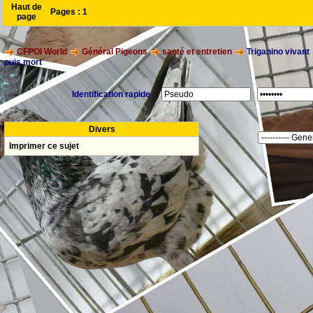
Haut de
Pages :
1
page
CFPOI World
Général Pigeons
santé et entretien
Triganino vivant
puis mort
Identification rapide :
Divers
Imprimer ce sujet