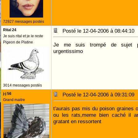
72927 messages postés
Rital 24
Posté le 12-04-2006 à 08:44:1
Je suis rital et je le reste
Pigeon de Platine
Je me suis trompé de sujet pou
urgentissimo
3014 messages postés
j-j 56
Posté le 12-04-2006 à 09:31:0
Grand maitre
t'aurais pas mis du poison graines o
ou les rats,meme bien caché il ar
gratant en ressortent