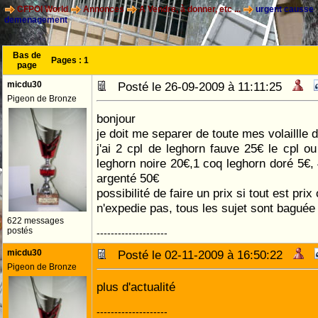
CFPOI World
Annonces
A Vendre, à donner, etc ...
urgent causse
demenagement
Bas de
Pages :
1
page
micdu30
Posté le 26-09-2009 à 11:11:25
Pigeon de Bronze
bonjour
je doit me separer de toute mes volaillle 
j'ai 2 cpl de leghorn fauve 25€ le cpl ou
leghorn noire 20€,1 coq leghorn doré 5€, 
argenté 50€
possibilité de faire un prix si tout est prix
n'expedie pas, tous les sujet sont baguée
622 messages
postés
--------------------
micdu30
Posté le 02-11-2009 à 16:50:22
Pigeon de Bronze
plus d'actualité
--------------------