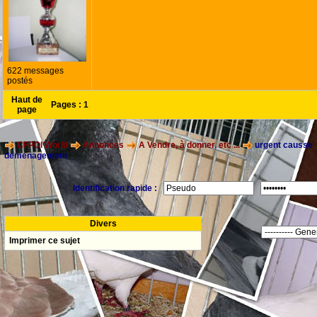
622 messages
postés
Haut de
Pages :
1
page
CFPOI World
Annonces
A Vendre, à donner, etc ...
urgent causse
demenagement
Identification rapide :
Divers
Imprimer ce sujet