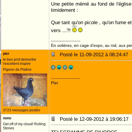
Une petite mémé au fond de l'église
timidement :
Que tant qu'on picole , qu'on fume e
vers ...?!
--------------------
En volières, en cage d'expo, au nid, aux peti
pier
Posté le 11-09-2012 à 08:24:4
le bon prof demontre
l'excellent inspire
Pigeon de Platine
--------------------
Pier
3723 messages postés
nono
Posté le 12-09-2012 à 19:06:1
Get off of my cloud! Rolling
Stones