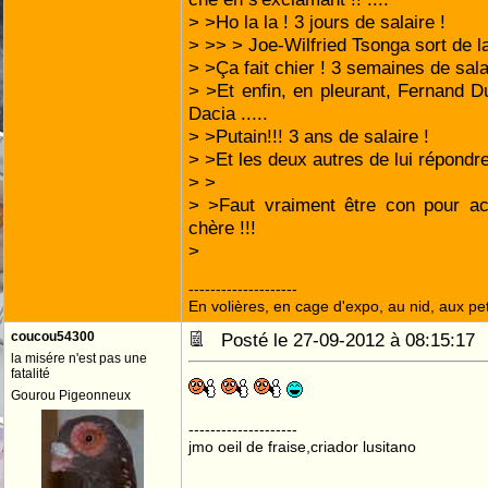
> >Ho la la ! 3 jours de salaire !
> >> > Joe-Wilfried Tsonga sort de la
> >Ça fait chier ! 3 semaines de sala
> >Et enfin, en pleurant, Fernand Du
Dacia .....
> >Putain!!! 3 ans de salaire !
> >Et les deux autres de lui répondre 
> >
> >Faut vraiment être con pour ac
chère !!!
>
--------------------
En volières, en cage d'expo, au nid, aux peti
coucou54300
Posté le 27-09-2012 à 08:15:1
la misére n'est pas une
fatalité
Gourou Pigeonneux
--------------------
jmo oeil de fraise,criador lusitano