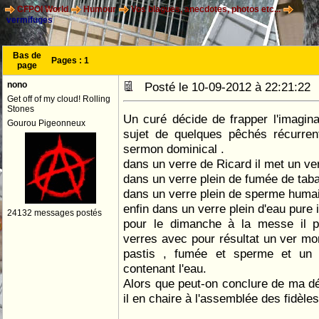
CFPOI World
Humour
Vos blagues, anecdotes, photos etc...
vermifuges
Bas de
Pages :
1
page
nono
Posté le 10-09-2012 à 22:21:2
Get off of my cloud! Rolling
Stones
Un curé décide de frapper l'imagina
Gourou Pigeonneux
sujet de quelques pêchés récurren
sermon dominical .
dans un verre de Ricard il met un ver
dans un verre plein de fumée de taba
dans un verre plein de sperme humain
enfin dans un verre plein d'eau pure i
24132 messages postés
pour le dimanche à la messe il p
verres avec pour résultat un ver mor
pastis , fumée et sperme et un 
contenant l'eau.
Alors que peut-on conclure de ma d
il en chaire à l'assemblée des fidèles