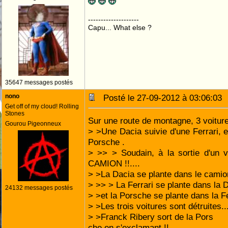
--------------------
Capu... What else ?
35647 messages postés
nono
Posté le 27-09-2012 à 03:06:0
Get off of my cloud! Rolling
Stones
Sur une route de montagne, 3 voiture
Gourou Pigeonneux
> >Une Dacia suivie d'une Ferrari, 
Porsche .
> >> > Soudain, à la sortie d'un vi
CAMION !!....
> >La Dacia se plante dans le camion
> >> > La Ferrari se plante dans la D
24132 messages postés
> >et la Porsche se plante dans la Fe
> >Les trois voitures sont détruites...
> >Franck Ribery sort de la Pors
che en s'exclamant !! ....