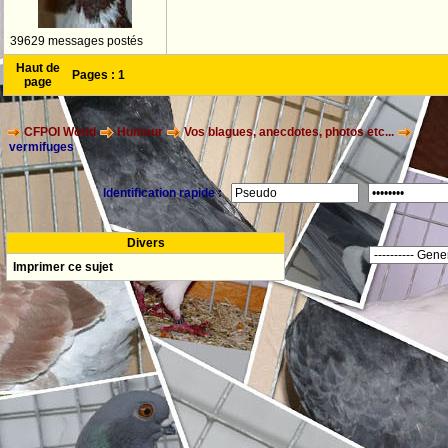
39629 messages postés
Haut de
Pages :
1
page
CFPOI World
Humour
Vos blagues, anecdotes, photos etc...
vermifuges
Identification rapide :
Divers
Imprimer ce sujet