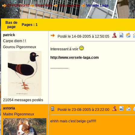
CFPOI World
Sites Web
Site pigeons
Versele Laga
Bas de
Pages :
1
page
patrick
Posté le 14-08-2005 à 12:50:05
Carpe diem ! !
Gourou Pigeonneux
Interessant à voir
http://www.versele-laga.com
--------------------
21054 messages postés
astoria
Posté le 23-08-2005 à 23:22:00
Maitre Pigeonneux
ehhh mais c'est belge ça!!!!!!