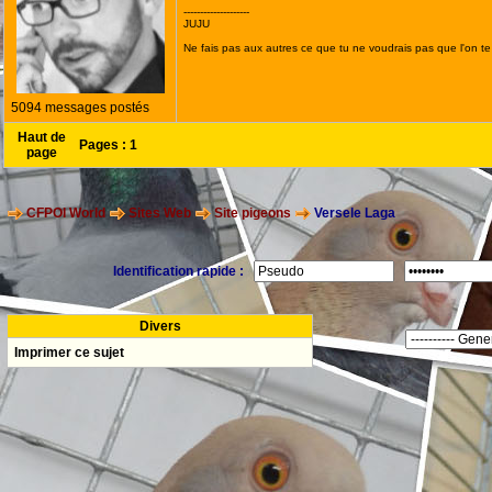
--------------------
JUJU
Ne fais pas aux autres ce que tu ne voudrais pas que l'on te 
5094 messages postés
Haut de
Pages :
1
page
CFPOI World
Sites Web
Site pigeons
Versele Laga
Identification rapide :
Divers
Imprimer ce sujet