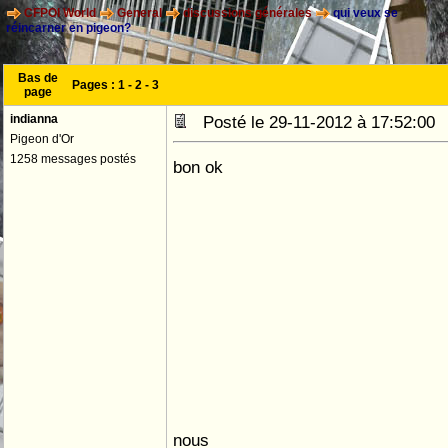
CFPOI World
General
discussions générales
qui veux se
réincarner en pigeon?
Bas de
Pages :
1
-
2
-
3
page
indianna
Posté le 29-11-2012 à 17:52:0
Pigeon d'Or
1258 messages postés
bon ok
nous