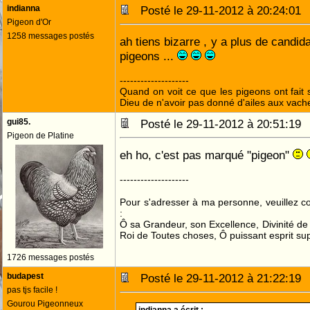
indianna
Posté le 29-11-2012 à 20:24:0
Pigeon d'Or
1258 messages postés
ah tiens bizarre , y a plus de candid
pigeons ...
--------------------
Quand on voit ce que les pigeons ont fait s
Dieu de n'avoir pas donné d'ailes aux vach
gui85.
Posté le 29-11-2012 à 20:51:1
Pigeon de Platine
eh ho, c'est pas marqué "pigeon"
--------------------
Pour s'adresser à ma personne, veuillez 
:
Ô sa Grandeur, son Excellence, Divinité de 
Roi de Toutes choses, Ô puissant esprit sup
1726 messages postés
budapest
Posté le 29-11-2012 à 21:22:1
pas tjs facile !
Gourou Pigeonneux