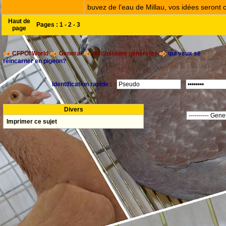
buvez de l'eau de Millau, vos idées seront c
Haut de
Pages :
1
-
2
-
3
page
CFPOI World
General
discussions générales
qui veux se
réincarner en pigeon?
Identification rapide :
Divers
Imprimer ce sujet