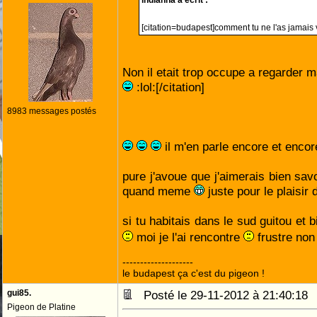
indianna a écrit :
[citation=budapest]comment tu ne l'as jamais
Non il etait trop occupe a regarder 
:lol:[/citation]
8983 messages postés
il m'en parle encore et enco
pure j'avoue que j'aimerais bien sav
quand meme
juste pour le plaisir
si tu habitais dans le sud guitou et 
moi je l'ai rencontre
frustre no
--------------------
le budapest ça c'est du pigeon !
gui85.
Posté le 29-11-2012 à 21:40:1
Pigeon de Platine