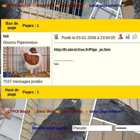
CFPOI World
Sites Web
Site pigeons
vieux pigeonniers
Bas de
Pages :
1
page
fab
Posté le 03-01-2006 à 23:04:05
Gourou Pigeonneux
http://fcabrol.free.fr/Pige_pr.htm
--------------------
fab
7537 messages postés
Haut de
Pages :
1
page
CFPOI World
Sites Web
Site pigeons
vieux pigeonniers
Identification rapide :