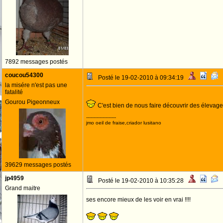
7892 messages postés
coucou54300
Posté le 19-02-2010 à 09:34:19
la misére n'est pas une
fatalité
Gourou Pigeonneux
C'est bien de nous faire découvrir des élevag
--------------------
jmo oeil de fraise,criador lusitano
39629 messages postés
jp4959
Posté le 19-02-2010 à 10:35:28
Grand maitre
ses encore mieux de les voir en vrai !!!!