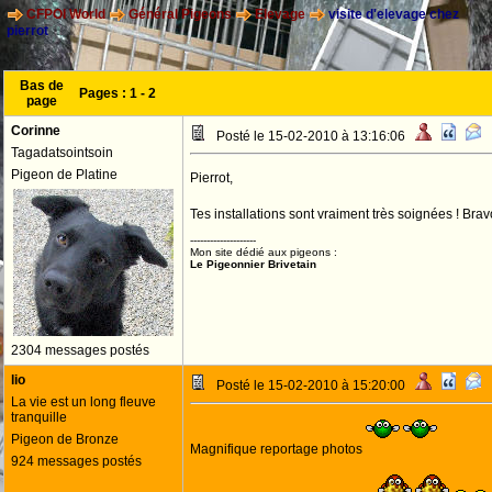
CFPOI World
Général Pigeons
Elevage
visite d'elevage chez
pierrot
Bas de
Pages :
1
-
2
page
Corinne
Posté le 15-02-2010 à 13:16:06
Tagadatsointsoin
Pigeon de Platine
Pierrot,
Tes installations sont vraiment très soignées ! Brav
--------------------
Mon site dédié aux pigeons :
Le Pigeonnier Brivetain
2304 messages postés
lio
Posté le 15-02-2010 à 15:20:00
La vie est un long fleuve
tranquille
Pigeon de Bronze
Magnifique reportage photos
924 messages postés