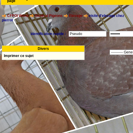
page
CFPOI World
Général Pigeons
Elevage
visite d'elevage chez
pierrot
Identification rapide :
Divers
Imprimer ce sujet