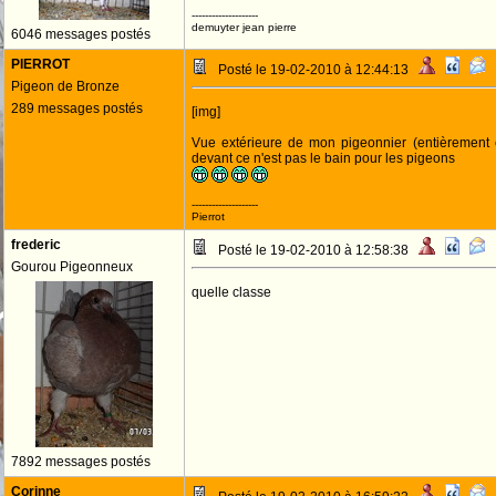
--------------------
demuyter jean pierre
6046 messages postés
PIERROT
Posté le 19-02-2010 à 12:44:13
Pigeon de Bronze
289 messages postés
[img]
Vue extérieure de mon pigeonnier (entièrement c
devant ce n'est pas le bain pour les pigeons
--------------------
Pierrot
frederic
Posté le 19-02-2010 à 12:58:38
Gourou Pigeonneux
quelle classe
7892 messages postés
Corinne