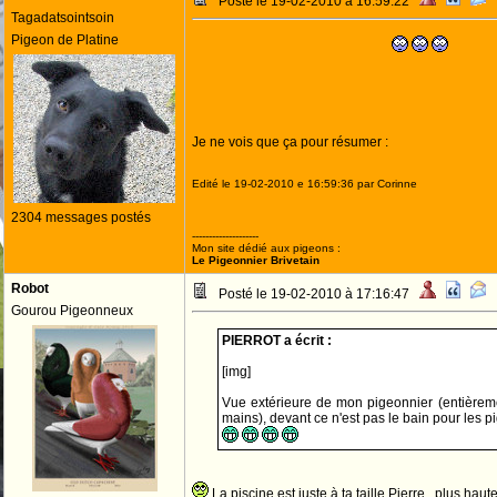
Posté le 19-02-2010 à 16:59:22
Tagadatsointsoin
Pigeon de Platine
Je ne vois que ça pour résumer :
Edité le 19-02-2010 e 16:59:36 par Corinne
2304 messages postés
--------------------
Mon site dédié aux pigeons :
Le Pigeonnier Brivetain
Robot
Posté le 19-02-2010 à 17:16:47
Gourou Pigeonneux
PIERROT a écrit :
[img]
Vue extérieure de mon pigeonnier (entièreme
mains), devant ce n'est pas le bain pour les 
La piscine est juste à ta taille Pierre , plus haut