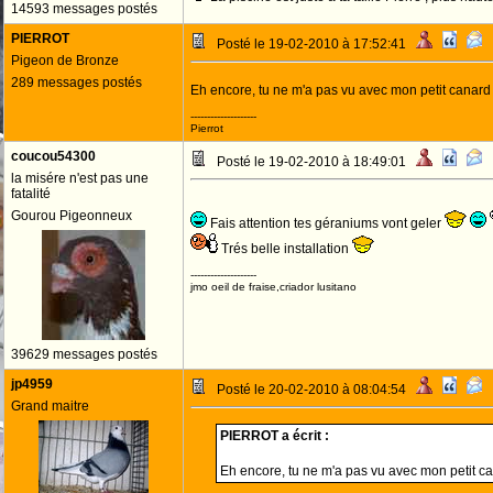
14593 messages postés
PIERROT
Posté le 19-02-2010 à 17:52:41
Pigeon de Bronze
289 messages postés
Eh encore, tu ne m'a pas vu avec mon petit canar
--------------------
Pierrot
coucou54300
Posté le 19-02-2010 à 18:49:01
la misére n'est pas une
fatalité
Gourou Pigeonneux
Fais attention tes géraniums vont geler
Trés belle installation
--------------------
jmo oeil de fraise,criador lusitano
39629 messages postés
jp4959
Posté le 20-02-2010 à 08:04:54
Grand maitre
PIERROT a écrit :
Eh encore, tu ne m'a pas vu avec mon petit c