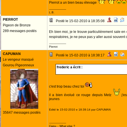
Pierrot a un bien beau élevage
--------------------
L.B.
PIERROT
Posté le 15-02-2010 à 18:35:08
Pigeon de Bronze
289 messages postés
Eh bien moi, je le trouve particulièrement sale 
respiratoires, je ne peux pas y aller aussi souvent
--------------------
Pierrot
CAPUMAN
Posté le 15-02-2010 à 18:38:17
Le vengeur masqué
Gourou Pigeonneux
frederic a écrit :
c'est trop beau chez toi
il a bien évolué ce rouge depuis Metz
j'e
jeunes
Edité le 15-02-2010 e 18:39:14 par CAPUMAN
35647 messages postés
--------------------
Capu... What else ?