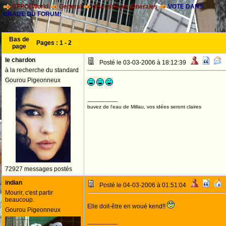
CFPOI World
General
discussions générales
VOTE DANS
GRADE DU FORUM!
Bas de
Pages :
1
-
2
page
le chardon
Posté le 03-03-2006 à 18:12:39
à la recherche du standard
Gourou Pigeonneux
--------------------
buvez de l'eau de Millau, vos idées seront claires
72927 messages postés
indian
Posté le 04-03-2006 à 01:51:04
Mourir, c'est partir
beaucoup.
Elle doit-être en woué kend!!
Gourou Pigeonneux
--------------------