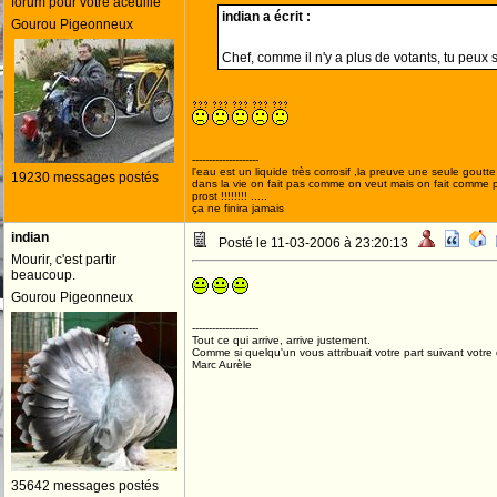
forum pour votre aceuille
indian a écrit :
Gourou Pigeonneux
Chef, comme il n'y a plus de votants, tu peux
--------------------
l'eau est un liquide très corrosif ,la preuve une seule goutte s
19230 messages postés
dans la vie on fait pas comme on veut mais on fait comme 
prost !!!!!!!! .....
ça ne finira jamais
indian
Posté le 11-03-2006 à 23:20:13
Mourir, c'est partir
beaucoup.
Gourou Pigeonneux
--------------------
Tout ce qui arrive, arrive justement.
Comme si quelqu'un vous attribuait votre part suivant votre
Marc Aurèle
35642 messages postés