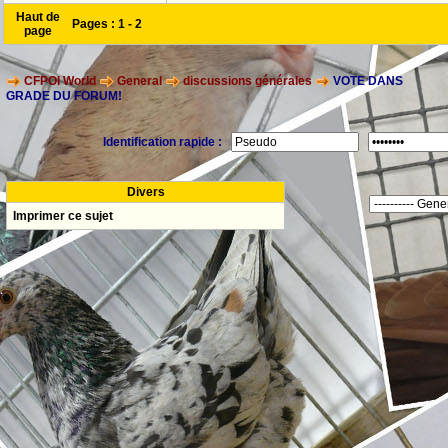
Haut de
Pages :
1
-
2
page
CFPOI World
General
discussions générales
VOTE DANS
GRADE DU FORUM!
Identification rapide :
Divers
Imprimer ce sujet