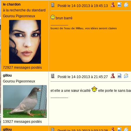
le chardon
Posté le 14-10-2013 à 19:45:13
à la recherche du standard
Gourou Pigeonneux
brun barré
--------------------
buvez de l'eau de Millau, vos idées seront claires
72927 messages postés
gillou
Posté le 14-10-2013 à 21:45:27
Gourou Pigeonneux
et elle a une sœur écaillé
elle porte le sans ba
--------------------
13927 messages postés
gillou