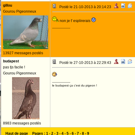
gillou
Posté le 21-10-2013 à 20:14:23
Gourou Pigeonneux
non je t' esplirerais
--------------------
13927 messages postés
budapest
Posté le 27-10-2013 à 22:29:43
pas tjs facile !
Gourou Pigeonneux
--------------------
le budapest ça c'est du pigeon !
8983 messages postés
Haut de page
Pages :
1
-
2
-
3
-
4
-
5
-
6
-
7
-
8
-
9