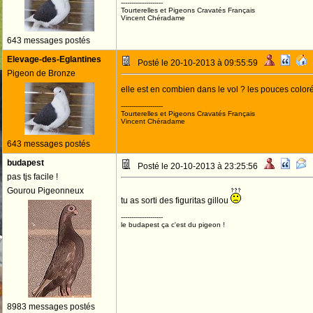
--------------------
Tourterelles et Pigeons Cravatés Français
Vincent Chéradame
643 messages postés
Elevage-des-Eglantines
Posté le 20-10-2013 à 09:55:59
Pigeon de Bronze
elle est en combien dans le vol ? les pouces color
--------------------
Tourterelles et Pigeons Cravatés Français
Vincent Chéradame
643 messages postés
budapest
Posté le 20-10-2013 à 23:25:56
pas tjs facile !
Gourou Pigeonneux
tu as sorti des figuritas gillou
--------------------
le budapest ça c'est du pigeon !
8983 messages postés