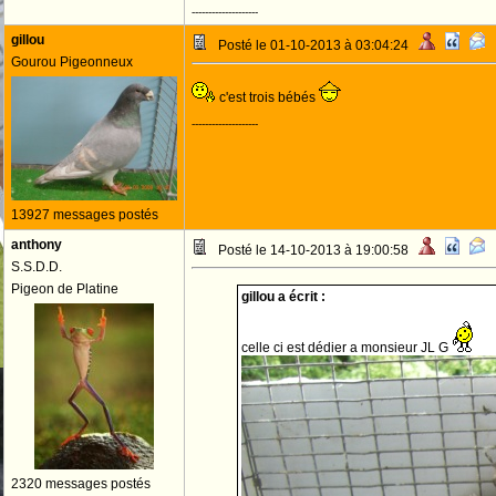
--------------------
gillou
Posté le 01-10-2013 à 03:04:24
Gourou Pigeonneux
c'est trois bébés
--------------------
13927 messages postés
anthony
Posté le 14-10-2013 à 19:00:58
S.S.D.D.
Pigeon de Platine
gillou a écrit :
celle ci est dédier a monsieur JL G
2320 messages postés