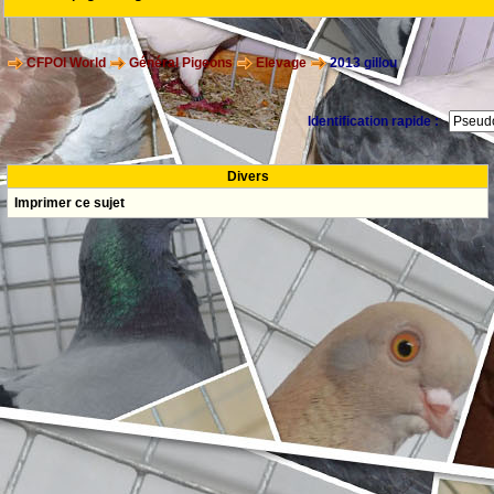
CFPOI World
Général Pigeons
Elevage
2013 gillou
Identification rapide :
Divers
Imprimer ce sujet