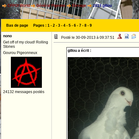
CFPOI World
Général Pigeons
Elevage
2013 gillou
Bas de page
Pages :
1
-
2
-
3
-
4
-
5
-
6
-
7
-
8
-
9
nono
Posté le 30-09-2013 à 09:37:51
Get off of my cloud! Rolling
Stones
gillou a écrit :
Gourou Pigeonneux
24132 messages postés