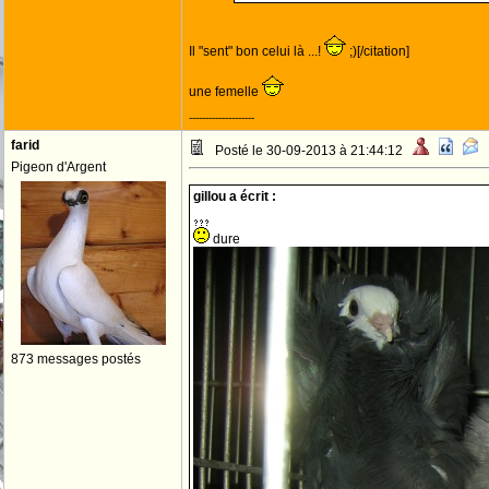
Il "sent" bon celui là ...!
;)[/citation]
une femelle
--------------------
farid
Posté le 30-09-2013 à 21:44:12
Pigeon d'Argent
gillou a écrit :
dure
873 messages postés