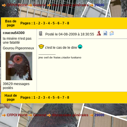
CFPOI World
General
discussions générales
29000
Bas de
Pages :
1
-
2
-
3
-
4
-
5
-
6
-
7
-
8
page
coucou54300
Posté le 04-08-2009 à 18:30:55
la misére n'est pas
une fatalité
c'est le cas de le dire
Gourou Pigeonneux
--------------------
jmo oeil de fraise,criador lusitano
39629 messages
postés
Haut de
Pages :
1
-
2
-
3
-
4
-
5
-
6
-
7
-
8
page
CFPOI World
General
discussions générales
29000